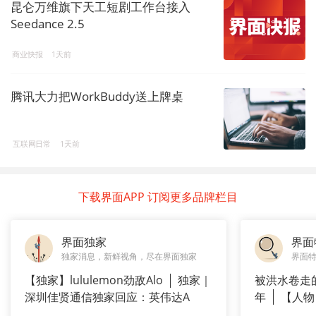
昆仑万维旗下天工短剧工作台接入
Seedance 2.5
商业快报
1天前
腾讯大力把WorkBuddy送上牌桌
互联网日常
1天前
下载界面APP 订阅更多品牌栏目
界面独家
界面
独家消息，新鲜视角，尽在界面独家
界面
【独家】lululemon劲敌Alo
独家｜
被洪水卷走
深圳佳贤通信独家回应：英伟达A
年
【人物
长”：