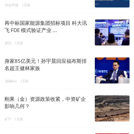
科技早报
1天前
再中标国家能源集团招标项目 科大讯
飞 FDE 模式验证产业 ...
资讯
1天前
身家85亿美元！孙宇晨回应福布斯排
名超王健林家族
金融live
1天前
刚果（金）资源政策收紧，中资矿企
影响几何？
矿产
1天前