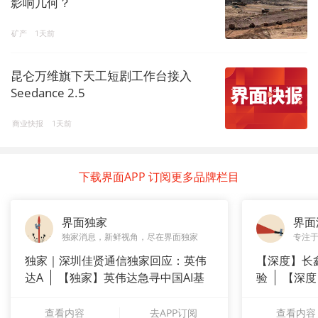
影响几何？
矿产
1天前
昆仑万维旗下天工短剧工作台接入
Seedance 2.5
商业快报
1天前
下载界面APP 订阅更多品牌栏目
界面独家
界面
独家消息，新鲜视角，尽在界面独家
专注
独家｜深圳佳贤通信独家回应：英伟
【深度】长
达A
【独家】英伟达急寻中国AI基
验
【深度
站供应商
崇拜”
查看内容
去APP订阅
查看内容