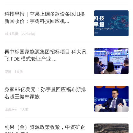
科技早报 | 苹果上调多款设备以旧换
新回收价；宇树科技回应机...
科技早报
22小时前
再中标国家能源集团招标项目 科大讯
飞 FDE 模式验证产业 ...
资讯
1天前
身家85亿美元！孙宇晨回应福布斯排
名超王健林家族
金融live
1天前
刚果（金）资源政策收紧，中资矿企