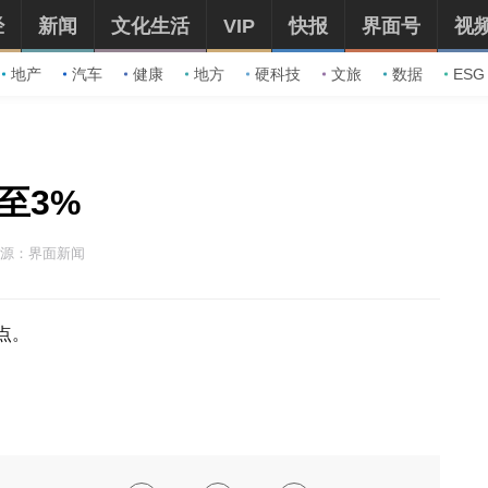
经
新闻
文化生活
VIP
快报
界面号
视
地产
汽车
健康
地方
硬科技
文旅
数据
ESG
至3%
源：界面新闻
1点。