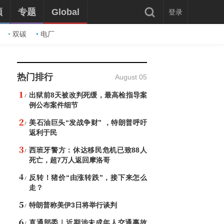
频
专题
Global
登录
双碳
电厂
热门排行
August 05
出狱前8天被改判死缓，最高检指导案
例公布案件细节
美石油巨头“发战争财” ，特朗普呼吁
返利于民
西班牙警方：休达移民危机已致88人
死亡，超7万人返回摩洛哥
反转！猪价“由涨转跌”，接下来怎么
走？
特朗普称美伊3日将举行谈判
直通部委｜近期涉未成年人交通事故