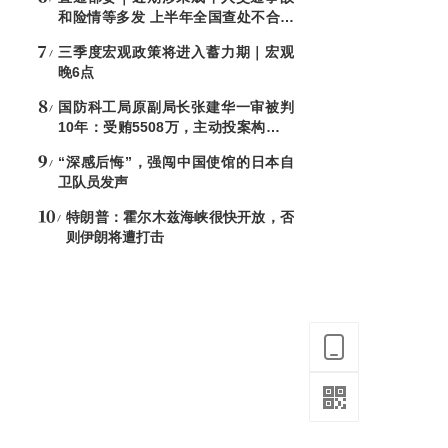
和险情等多发 上半年全国查处不合格
电子秤8544台
三季度宏观政策将进入蓄力期｜宏观
晚6点
国防科工局原副局长张建华一审被判
10年：受贿5508万，主动投案构成自
首
“深感后悔”，强闯中国使馆的日本自
卫队员发声
特朗普：霍尔木兹海峡很快开放，否
则伊朗将遭打击