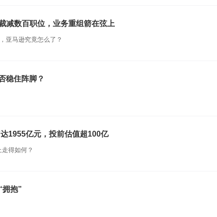
裁减数百职位，业务重组箭在弦上
主，亚马逊究竟怎么了？
能否稳住阵脚？
1955亿元，投前估值超100亿
上走得如何？
“拥抱”