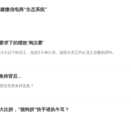
构建微信电商“生态系统”
求下的绩效‘淘汰赛’
5-以下的员工，包含3.5-和3.25，该部分员工约占员工总数的30%。
”换帅背后…
，背后究竟有何玄机？
大比拼，“猫狗拼”快手谁执牛耳？