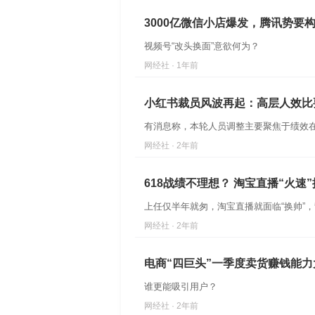
3000亿微信小店爆发，腾讯势要
视频号“改头换面”意欲何为？
网经社 · 1年前
小红书裁员风波再起：高层人效比要
有消息称，本轮人员调整主要聚焦于绩效在3.
网经社 · 2年前
618战绩不理想？ 淘宝直播“火速
上任仅半年就匆，淘宝直播就面临“换帅”
网经社 · 2年前
电商“四巨头”一季度卖货赚钱能力
谁更能吸引用户？
网经社 · 2年前