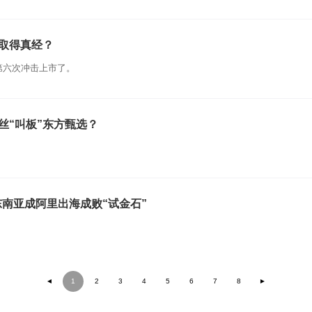
否取得真经？
第六次冲击上市了。
丝“叫板”东方甄选？
元，东南亚成阿里出海成败“试金石”
。
◄
1
2
3
4
5
6
7
8
►