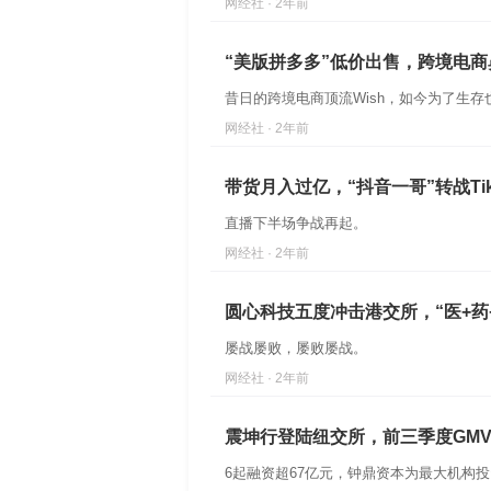
网经社 · 2年前
“美版拼多多”低价出售，跨境电商鼻
昔日的跨境电商顶流Wish，如今为了生存
网经社 · 2年前
带货月入过亿，“抖音一哥”转战Tik
直播下半场争战再起。
网经社 · 2年前
圆心科技五度冲击港交所，“医+药
屡战屡败，屡败屡战。
网经社 · 2年前
震坤行登陆纽交所，前三季度GM
6起融资超67亿元，钟鼎资本为最大机构