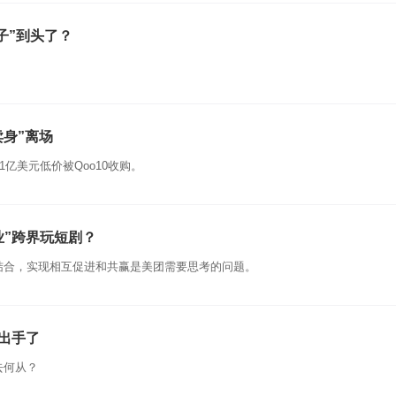
子”到头了？
卖身”离场
1亿美元低价被Qoo10收购。
业”跨界玩短剧？
结合，实现相互促进和共赢是美团需要思考的问题。
出手了
去何从？