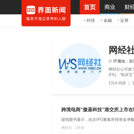
首页
商业
财
科技
金融
证券
网经
IP属地：浙
网经社公司旗下
(FA)、“电
1314 内容
｜
跨境电商“傲基科技”港交所上市在
据招股书显示，此次IPO募集所得资金净
网经社 · 1年前