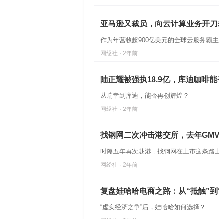
亚马逊又裁员，向云计算业务开刀
作为年营收超900亿美元的全球云服务霸
网经社 · 2年前
陆正耀被强执18.9亿，库迪咖啡
从瑞幸到库迪，能否再创辉煌？
网经社 · 2年前
找钢网二次冲击港交所，去年GMV达
时隔五年再次赴港，找钢网在上市这条路
网经社 · 2年前
复盘娃哈哈电商之路：从“抵触”到
“虚实经济之争”后，娃哈哈如何选择？