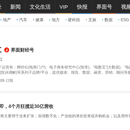
经
新闻
文化生活
VIP
快报
界面号
视
地产
汽车
健康
地方
硬科技
文旅
数据
ESG
社
界面财经号
江
运营有：网经社(电商门户)、电子商务研究中心(智库)、“电数宝”(大数据)、“电
诉宝”(投诉调解)等系列子品牌/平台，提供媒体、报告、数据、融资、营销、顾问等
189 订阅
即，4个月狂揽近30亿营收
额将主要用于业务扩张；加强数字化；产业链的潜在投资或并购机会；以及用作