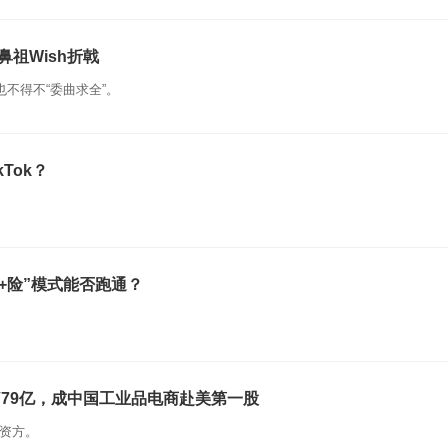
祖Wish折戟
也不得不“委曲求全”。
Tok？
+险”模式能否跑通？
V79亿，成中国工业品电商赴美第一股
投资方。