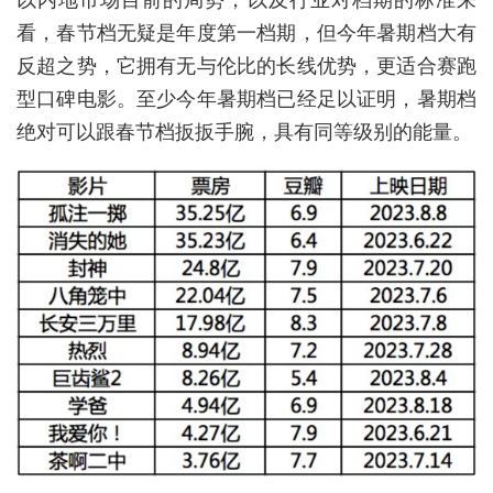
看，春节档无疑是年度第一档期，但今年暑期档大有
反超之势，它拥有无与伦比的长线优势，更适合赛跑
型口碑电影。至少今年暑期档已经足以证明，暑期档
绝对可以跟春节档扳扳手腕，具有同等级别的能量。