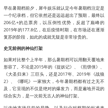
早在暑期档前夕，犀牛娱乐就认定今年暑期档注定是
一个纪录档，但它依然还是远远超出了预期，最终以
206亿+的总票房，以压倒性优势，反超了巅峰的
2019年的177.8亿，在后疫情时期，在市场还在逐渐
复苏的阶段，如此的成就无疑是非常珍贵的。
史无前例的神仙打架
如果对比整个上半年，那么暑期档可以用翻天覆地来
形容了。不论是2015年的《捉妖记》、《煎饼侠》、
《大圣归来》三巨头，还是2017年、2019年《战狼
2》、《哪吒》一家独大，今年暑期档都有过之无不
及，它呈现的不仅是绝对的爆发力，而是遍地开花的
综合实力，是一次前无古人的神仙打架。
以内地市场目前的局势，以及行业对档期的标准来