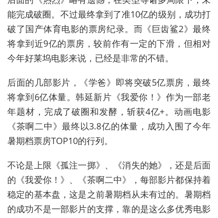
能完成破圈。不过最终拿到了准10亿的级别，成功打
破了国产体育电影的票房纪录。而《巨齿鲨2》最终
将拿到近9亿的票房，较前作有一定的下滑，但相对
今年好莱坞电影来说，已经是非常的不错。
后面的几部影片，《学爸》即将突破5亿票房，最终
将拿到6亿体量。韩延新片《我爱你！》作为一部老
年题材，完成了破圈和发酵，斩获4亿+。动画电影
《茶啊二中》最终以3.8亿的体量，成功入围了今年
暑期档票房TOP10的行列。
不论是上限《孤注一掷》、《消失的她》，还是后面
的《我爱你！》、《茶啊二中》，每部影片都保持着
稳定的基本盘，这是之前暑期档从未有过的。暑期档
的成功不是一部影片的支撑，靠的是这么多优秀电影