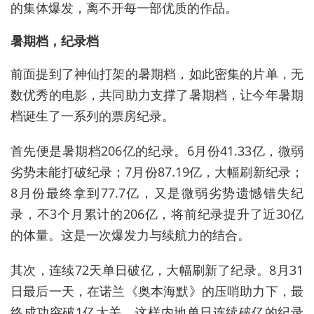
的集体爆发，离不开每一部优质的作品。
暑期档，纪录档
前面提到了神仙打架的暑期档，如此密集的片单，无
数优秀的电影，共同助力支撑了暑期档，让今年暑期
档诞生了一系列的票房纪录。
首先便是暑期档206亿的纪录。6月份41.33亿，微弱
劣势未能打破纪录；7月份87.19亿，大幅刷新纪录；
8月份最终拿到77.7亿，又是微弱劣势遗憾错失纪
录，不3个月累计的206亿，将前纪录提升了近30亿
的体量。这是一次爆发力与续航力的结合。
其次，连续72天单日破亿，大幅刷新了纪录。8月31
日最后一天，在诺兰《奥本海默》的压哨助力下，最
终成功突破1亿大关，这样内地单日连续破亿的纪录