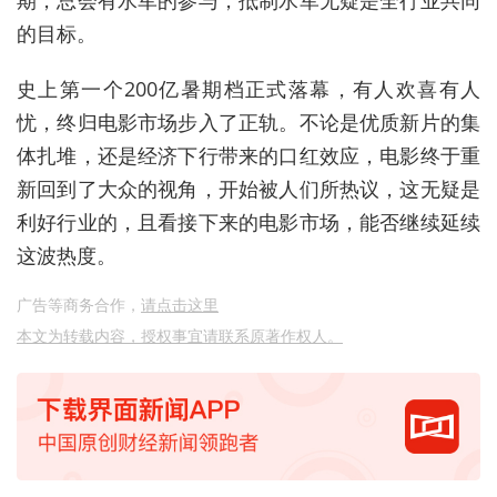
期，总会有水军的参与，抵制水军无疑是全行业共同
的目标。
史上第一个200亿暑期档正式落幕，有人欢喜有人
忧，终归电影市场步入了正轨。不论是优质新片的集
体扎堆，还是经济下行带来的口红效应，电影终于重
新回到了大众的视角，开始被人们所热议，这无疑是
利好行业的，且看接下来的电影市场，能否继续延续
这波热度。
广告等商务合作，
请点击这里
本文为转载内容，授权事宜请联系原著作权人。