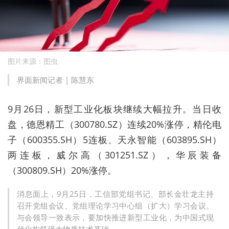
图片来源：图虫
界面新闻记者 |
陈慧东
9月26日，新型工业化板块继续大幅拉升。当日收
盘，德恩精工（300780.SZ）连续20%涨停，精伦电
子（600355.SH）5连板、天永智能（603895.SH）
两连板，威尔高（301251.SZ），华辰装备
（300809.SH）20%涨停。
消息面上，9月25日，工信部党组书记、部长金壮龙主持
召开党组会议、党组理论学习中心组（扩大）学习会议。
与会领导一致表示，要加快推进新型工业化，为中国式现