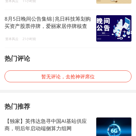
资本风云
11小时前
8月5日晚间公告集锦|兆日科技筹划购
买资产股票停牌，爱丽家居停牌核查
完成股票复牌，美的集团累计回购A股
资本风云
21小时前
股份达69.73亿元
热门评论
暂无评论，去抢神评席位
热门推荐
【独家】英伟达急寻中国AI基站供应
商，明后年启动端侧算力组网