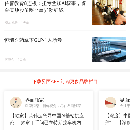
传智教育8连板：扭亏叠加AI叙事，资
金疯炒股价踩严重异动红线
资本风云
1天前
恒瑞医药拿下GLP-1入场券
药事会
1天前
下载界面APP 订阅更多品牌栏目
界面独家
界面
独家消息，新鲜视角，尽在界面独家
专注
【独家】英伟达急寻中国AI基站供应
【深度】中
商
独家｜千问已在特斯拉车机内
拜”
【深
测
上风电何