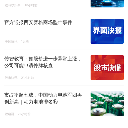
硬科技头条
10小时前
官方通报西安赛格商场坠亡事件
中国快讯
1天前
传智教育：如股价进一步异常上涨，
公司可能申请停牌核查
股市快讯
21小时前
市占率超七成，中国动力电池军团再
创新高 | 动力电池排名⑥
锂电圈
22小时前