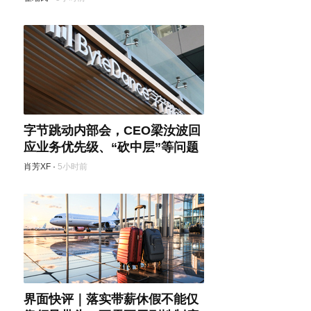
字节跳动内部会，CEO梁汝波回
应业务优先级、“砍中层”等问题
肖芳XF
·
5小时前
界面快评｜落实带薪休假不能仅