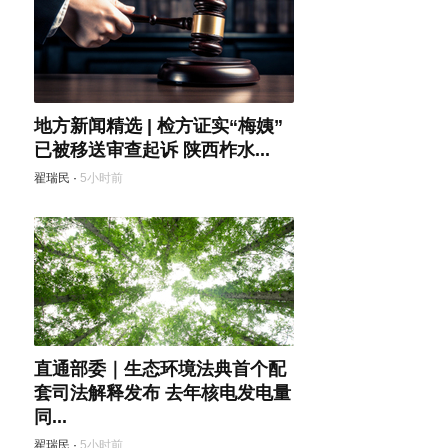
地方新闻精选 | 检方证实“梅姨”
已被移送审查起诉 陕西柞水...
翟瑞民
·
5小时前
直通部委｜生态环境法典首个配
套司法解释发布 去年核电发电量
同...
翟瑞民
·
5小时前