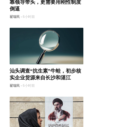
靠领导带头，更需要用刚性制度
倒逼
翟瑞民
·
6小时前
汕头调查“抗生素”牛蛙，初步核
实企业货源来自长沙和湛江
翟瑞民
·
6小时前