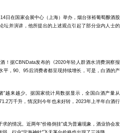
日-14日在国家会展中心（上海）举办，烟台张裕葡萄酿酒股
论坛并演讲，他所提出的上述观点引起了部分业内人士的
！据CBNData发布的《2020年轻人群酒水消费洞察报
平，90、95后消费者都呈现持续增长，可是，白酒的产
者”越来越少。据国家统计局数据显示，全国白酒产量从
年的671.2万千升，情况到今年也未好转，2023年上半年白酒行
求的情况。近两年“价格倒挂”成为普遍现象，酒业协会发
弱，行业“定海神针”飞天茅台价格也出现了三连降。