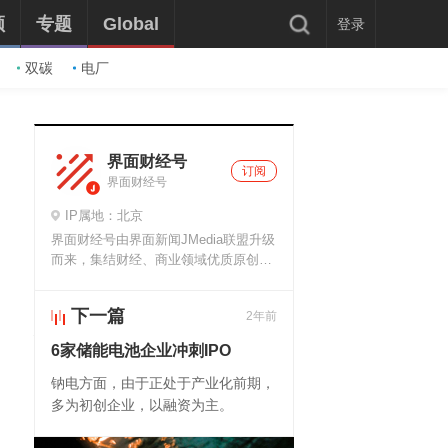
频
专题
Global
登录
双碳
电厂
界面财经号
订阅
界面财经号
IP属地：北京
界面财经号由界面新闻JMedia联盟升级
而来，集结财经、商业领域优质原创微
信公众号，分享、解读最新财经热点和
商业新闻。
下一篇
2年前
推荐阅读
6家储能电池企业冲刺IPO
钠电方面，由于正处于产业化前期，
多为初创企业，以融资为主。