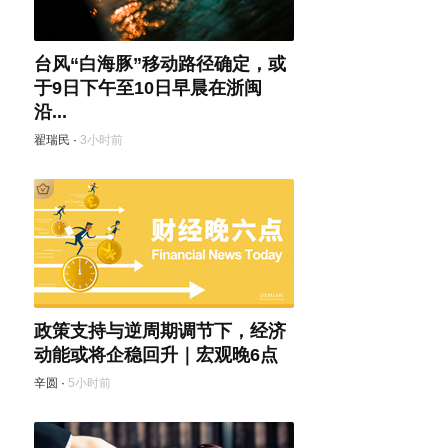
台风“白海豚”移动路径确定，或
于9日下午至10日早晨在浙闽
沿...
翟瑞民
·
3小时前
政策支持与逆周期调节下，经济
动能或将企稳回升｜宏观晚6点
辛圆
·
5小时前