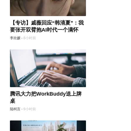
【专访】戚薇回应“韩清夏”：我
要张开双臂抱AI时代一个满怀
李欣媛
·
8小时前
腾讯大力把WorkBuddy送上牌
桌
陆柯言
·
9小时前