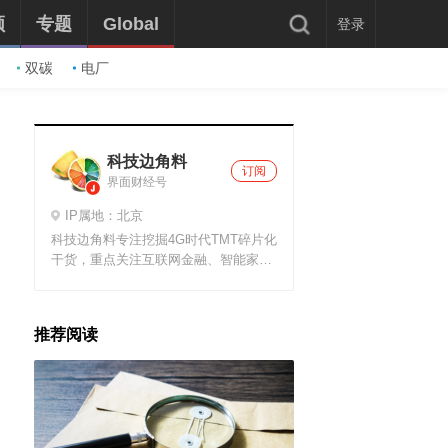
频
专题
Global
登录
双碳
电厂
科技边角料
订阅
界面财经号
IP属地：北京
科技边角料专注挖掘4G时代TMT碎片化
干货，重点关注互联网金融、智能家居
等新兴领域，力图把严谨单调的科技文
章注入闲适并有料之价值观，如同炉边
谈话般亲切自然.
推荐阅读