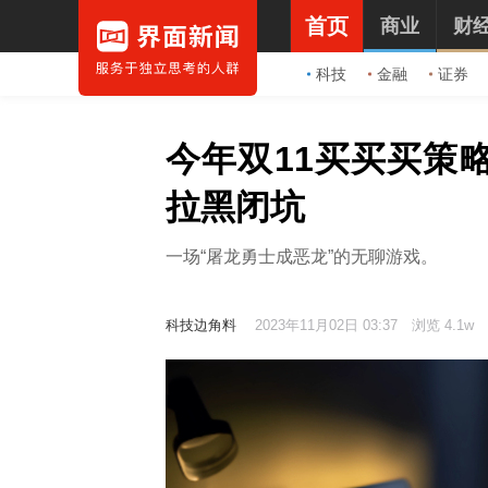
首页
商业
财
科技
金融
证券
今年双11买买买策
拉黑闭坑
一场“屠龙勇士成恶龙”的无聊游戏。
科技边角料
2023年11月02日 03:37
浏览 4.1w