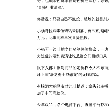
哥，也顺带控诉李佳琦控价控库存，导致
“直播行业清流”。
俗话说：只要自己不尴尬，尴尬的就是别
小杨哥拉踩李佳琦话音刚落，自己直播间日
万元，此事同样再次喜提热搜。
小杨哥一边吐槽李佳琦签保价协议，一边
力过猛的混乱表演让吃瓜群众们目瞪口呆
眼下头部主播对商品的定价权令人不寒而
环上演“屠龙勇士成恶龙”的无聊游戏。
有脑洞大的网友对此吐槽道：拿头部主播
加了中间商差价。
今年双11，各个电商平台、直播平台都在