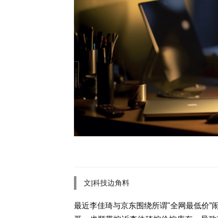
文|科技边角料
最近李佳琦与京东围绕所谓"全网最低价”