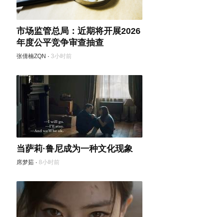
市场监管总局：近期将开展2026
年度公平竞争审查抽查
张倩楠ZQN
·
3小时前
当萨莉·鲁尼成为一种文化现象
席梦茹
·
8小时前