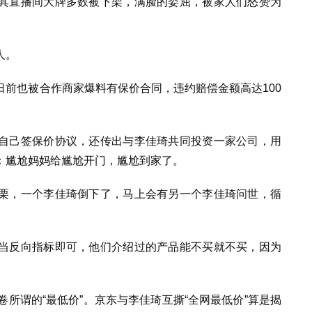
其直播间大牌多数被下架，满脸的委屈，被家人们怒赞为
人。
前也被合作商家爆料有保价合同，违约赔偿金额高达100
自己签保价协议，还传出与李佳琦共同投资一家公司，用
：尴尬妈妈给尴尬开门，尴尬到家了。
栗，一个李佳琦倒下了，马上会有另一个李佳琦问世，循
当反向指标即可，他们介绍过的产品能不买就不买，因为
卷所谓的“最低价”。京东与李佳琦互撕“全网最低价”算是揭