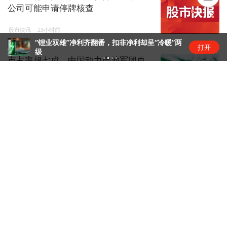
公司可能申请停牌核查
股市快讯
23小时前
“锂业双雄”净利齐翻番，扣非净利却呈“冷暖”两
打开
级
市占率超七成，中国动力电池军团再
创新高 | 动力电池排名⑥
锂电圈
23小时前
传智教育8连板：扭亏叠加AI叙事，资
金疯炒股价踩严重异动红线
资本风云
1天前
恒瑞医药拿下GLP-1入场券
药事会
1天前