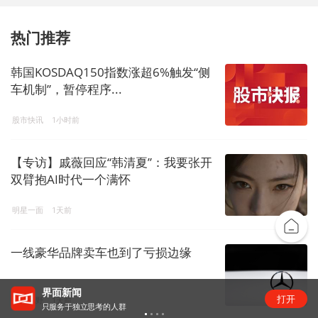
热门推荐
韩国KOSDAQ150指数涨超6%触发“侧
车机制”，暂停程序...
股市快讯
1小时前
【专访】戚薇回应“韩清夏”：我要张开
双臂抱AI时代一个满怀
明星一面
1天前
一线豪华品牌卖车也到了亏损边缘
“锂业双雄”净利齐翻番，扣非净利却呈“冷暖”两
打开
环球视野
1天前
级