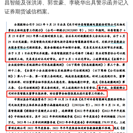
昌智能及张洪涛、郭世豪、李晓华出具警示函并记入
证券期货诚信档案。