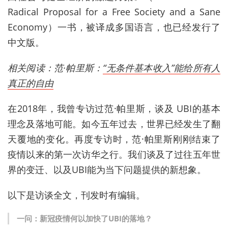
Radical Proposal for a Free Society and a Sane
Economy
）一书，被译成多国语言，也已经发行了
中文版。
相关阅读：范·帕里斯：
“无条件基本收入”能给所有人
真正的自由
在
2018
年，我曾专访过范
·
帕里斯，谈及
UBI
的基本
理念及落地可能。如今五年过去，世界已经发生了翻
天覆地的变化。再度专访时，范
·
帕里斯刚刚结束了
疫情以来的第一次访华之行。我们谈及了过往五年世
界的变迁、以及
UBI
能为当下问题提供的新想象。
以下是访谈全文，刊发时有编辑。
一问：新冠疫情何以加快了
UBI
的落地？