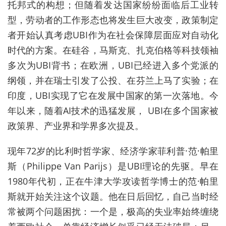
托邦式的构想；但随着发达国家纷纷面临后工业转
型，劳动者的工作形态也将发生巨大改变，政策制定
者开始认真考虑
UBI
作为在社会保障层面应对自动化
时代的方案。在硅谷，马斯克、扎克伯格等科技领袖
多次为
UBI
背书；在欧洲，
UBI
已经进入多个党派的
纲领，并在瑞士引发了公投、在芬兰上马了实验；在
印度，
UBI
实现了它在发展中国家的第一次落地。今
年以来，随着
AI
技术的迅猛发展，
UBI
在多个国家被
政策界、产业界和学界多次提及。
现年
72
岁的比利时哲学家、经济学家菲利普
·
范
·
帕里
斯（
Philippe Van Parijs
）是
UBI
理论的先驱。早在
1980
年代初，正在牛津大学攻读哲学博士的范
·
帕里
斯就开始关注这个议题。他在日后回忆，自己当时经
常被两个问题困扰：一个是，极高的失业率始终缠绕