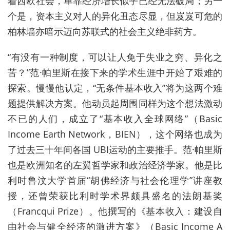
着西欧社会，单靠经济增长似乎已经无法破局；另一
个是，资本主义对人的异化丑态尽显，但岌岌可危的
柏林墙亦暗示迈向苏联式的社会主义绝非药方。
“有没有一种制度，可以让人免于失业之穷、异化之
苦？
”
范
·
帕里斯在接下来的学术生涯中开始了艰难的
探索。慢慢他认定，“无条件基本收入
”
将为这两个难
题提供解决方案。他动员起周围同样为这个想法激动
不已的人们，成立了“基本收入全球网络
”
（
Basic
Income Earth Network
，
BIEN
），这个网络也成为
了过去三十年间各国
UBI
运动的主要推手。范
·
帕里斯
也是欧洲知名的左翼哲学家和政治经济学家。他是比
利时鲁汶大学首届“胡佛经济与社会伦理学
”
讲座教
授，还曾荣获比利时学术界颇具盛名的法朗基奖
（
Francqui Prize
）。他撰写的《基本收入：建设自
由社会与健全经济的激进方案》（
Basic Income A