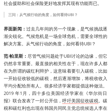
社会援助和社会保险更好地发挥其现有功能而已。
三问：从气候行动的角度，如何看待
UBI
？
界面新闻：
过去几年间的另一个现象，是气候挑战逐
渐尖锐化。气候危机是一场全球危机，需要全球性的
解决方案。从气候行动的角度，如何看待
UBI
？
范
·
帕里斯：
尽管气候问题处于
UBI
讨论的边缘，但它
仍然非常重要。最直接的相关性在于，现在许多人都
在为所谓的碳红利辩护，这意味着要引入碳税，比如
一开始征收较低的碳税，然后逐渐增加，将税收收入
平均分配给所有人。很多经济学家都提倡这种做法。
2019
年
1
月，四十多位美国经济学家在《华尔街日
报》联合发表了一封公开信，
呼吁美国征收碳税
。碳
税和碳红利也出现在韩国共同民主党总统候选人李在