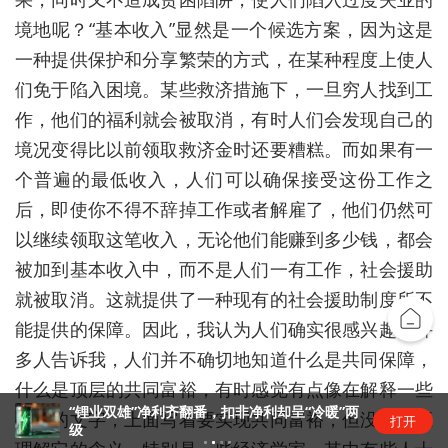
境地呢？“基本收入
”
显然是一个候选方案，因为这是
一种提供保护和分享繁荣的方式，在某种程度上使人
们免于陷入困境。某些救济措施下，一旦穷人找到工
作，他们的福利就会被取消，有时人们会发现自己的
境况变得比以前领取救济金时还要糟糕。而如果有一
个普遍的最低收入，人们可以确保接受这份工作之
后，即使你不得不辞掉工作或者解雇了，他们仍然可
以继续领取这笔收入，无论他们能赚到多少钱，都会
被加到基本收入中，而不是人们一有工作，社会援助
就被取消。这就提供了一种现有的社会援助制度所不
能提供的保障。因此，我认为人们确实很感兴趣。许
多人告诉我，人们并不确切地知道什么是共同保障，
什么是顶层的共同富裕，有时感觉有点像在解释一些
“锂业双雄”净利齐翻番，扣非净利却呈“冷暖”两
神圣的文字，上面写着要实现共同富裕，但没人真正
打开
级