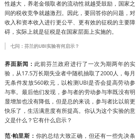
性越大，养老金领取者的流动性就越受鼓励，国家之
间的税收竞争就越激烈。因此，要回答你的问题，对
收入和资本收入进行更公平、更有效的征税的主要障
碍，实际上就是征税是在国家层面上实施的。
七问：芬兰的
UBI
实验有何启示？
界面新闻：
此前芬兰政府进行了一次为期两年的实
验，从
17.5
万长期失业者中随机抽取了
2000
人，每月
无条件发放
560
欧元，以检测
UBI
是否会提高劳动参
与率。最后他们发现，参与者的劳动参与率既没有明
显增加也没有降低，但是总的来说，参与者比以前更
快乐了，生活满意度有所提高。你认为这个实验的意
义是什么？它有什么启示？
范
·
帕里斯：
你的总结大致正确，但还有一些先决条