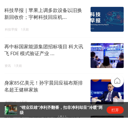
科技早报 | 苹果上调多款设备以旧换
新回收价；宇树科技回应机...
科技早报
1天前
再中标国家能源集团招标项目 科大讯
飞 FDE 模式验证产业 ...
资讯
1天前
身家85亿美元！孙宇晨回应福布斯排
名超王健林家族
金融live
1天前
“锂业双雄”净利齐翻番，扣非净利却呈“冷暖”两
打开
级
刚果（金）资源政策收紧，中资矿企
影响几何？