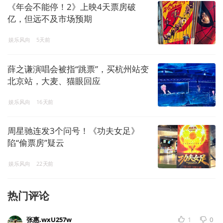
《年会不能停！2》上映4天票房破
亿，但远不及市场预期
娱乐风向
5天前
薛之谦演唱会被指“跳票”，买杭州站变
北京站，大麦、猫眼回应
娱乐风向
16天前
周星驰连发3个问号！《功夫女足》
陷“偷票房”疑云
娱乐风向
22天前
热门评论
张惠.wxU257w
1
0