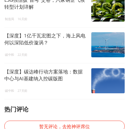
转型计划详解
制造局
16天前
【深度】1亿千瓦宏图之下，海上风电
何以深陷低价漩涡？
碳中和
22天前
【深度】碳达峰行动方案落地：数据
中心与AI基建纳入控碳版图
碳中和
27天前
热门评论
暂无评论，去抢神评席位