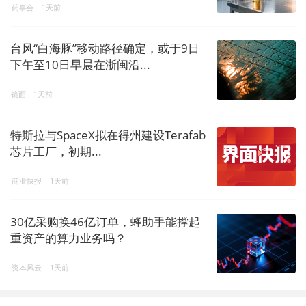
药事会
1天前
台风“白海豚”移动路径确定，或于9日
下午至10日早晨在浙闽沿...
镜面
1天前
特斯拉与SpaceX拟在得州建设Terafab
芯片工厂，初期...
商业快报
1天前
30亿采购换46亿订单，蜂助手能撑起
重资产的算力业务吗？
资本风云
1天前