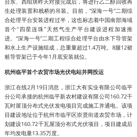
台东、西组块昨天对接完成后，将进行乙二醇回收再
生处理装置和栈桥的吊装。目前，“深海一号”二期综
合处理平台安装进程过半，这也标志着中国南部海域
首个“四星连珠”天然气生产平台建设进程加速推
进。“深海一号”二期工程综合处理平台由水下导管架
和水上生产设施组成，总重量超过1.4万吨。8腿12裙
桩导管架已于今年1月底安装就位。
杭州临平首个农贸市场
光伏
电站
并网
投运
浙江在线2月19日消息，浙江大有实业有限公司临平
分公司承接的杭州临平新农村建设有限公司160.72千
瓦时屋顶分布式光伏发电项目完成施工并通电。该项
目建设地址位于杭州市临平区崇贤街道农贸市场，计
划建设160.72千瓦屋顶分布式光伏项目，项目建成后
年均发电量13.35万度。