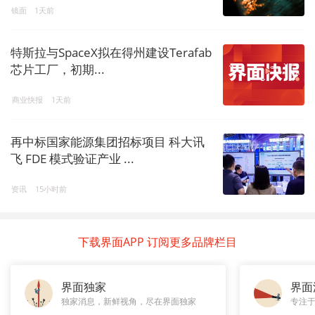
镜面
1天前
特斯拉与SpaceX拟在得州建设Terafab
芯片工厂，初期...
商业快报
1天前
再中标国家能源集团招标项目 科大讯
飞 FDE 模式验证产业 ...
资讯
15小时前
下载界面APP 订阅更多品牌栏目
界面独家
界面
独家消息，新鲜视角，尽在界面独家
专注