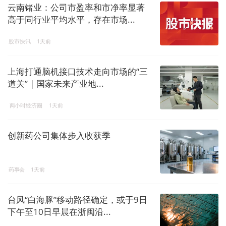
云南锗业：公司市盈率和市净率显著
高于同行业平均水平，存在市场...
股市快讯
1天前
上海打通脑机接口技术走向市场的“三
道关” | 国家未来产业地...
两小时经济圈
1天前
创新药公司集体步入收获季
药事会
1天前
台风“白海豚”移动路径确定，或于9日
下午至10日早晨在浙闽沿...