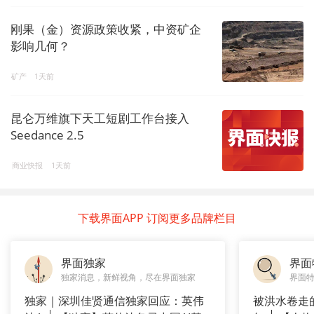
刚果（金）资源政策收紧，中资矿企
影响几何？
矿产
1天前
昆仑万维旗下天工短剧工作台接入
Seedance 2.5
商业快报
1天前
下载界面APP 订阅更多品牌栏目
界面独家
界面
独家消息，新鲜视角，尽在界面独家
界面
独家｜深圳佳贤通信独家回应：英伟
被洪水卷走