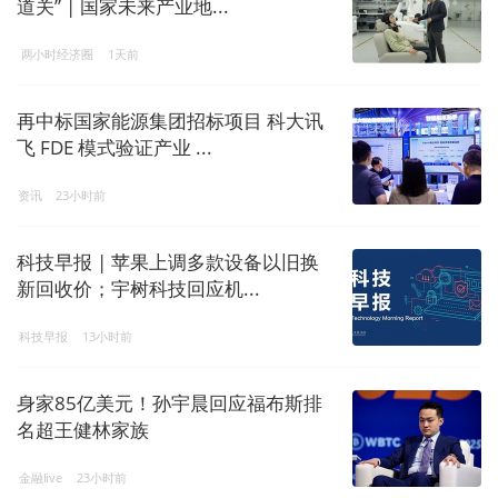
道关” | 国家未来产业地...
两小时经济圈
1天前
再中标国家能源集团招标项目 科大讯
飞 FDE 模式验证产业 ...
资讯
23小时前
科技早报 | 苹果上调多款设备以旧换
新回收价；宇树科技回应机...
科技早报
13小时前
身家85亿美元！孙宇晨回应福布斯排
名超王健林家族
金融live
23小时前