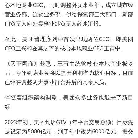
心本地商业CEO。同时调整外卖事业部，成立城市经
营业务部、连锁业务部、供给探索部三大部门，新部
门负责人向外卖事业部负责人薛冰汇报。
至此，美团管理序列中首次出现两位CEO，即美团
CEO王兴和在其之下的核心本地商业CEO王莆中。
《天下网商》获悉，王莆中统管核心本地商业板块
后，今年到店业务将以提升利润率为核心目标，目前
已经在调整两大事业群合并后的冗余人员。
伴随着组织架构调整，美团众多业务也迎来了新目
标。
2023年初，美团到店GTV（年平台交易总额）目标先
是设定为5000亿元，到了年中改为6000亿元。据交