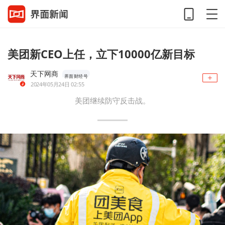
美团新CEO上任，立下10000亿新目标
天下网商
界面财经号
2024年05月24日 02:55
美团继续防守反击战。