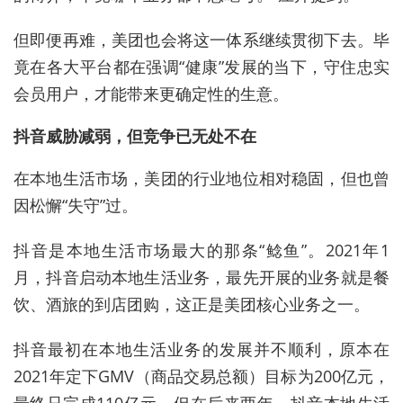
但即便再难，美团也会将这一体系继续贯彻下去。毕
竟在各大平台都在强调“健康”发展的当下，守住忠实
会员用户，才能带来更确定性的生意。
抖音威胁减弱，但竞争已无处不在
在本地生活市场，美团的行业地位相对稳固，但也曾
因松懈“失守”过。
抖音是本地生活市场最大的那条“鲶鱼”。2021年1
月，抖音启动本地生活业务，最先开展的业务就是餐
饮、酒旅的到店团购，这正是美团核心业务之一。
抖音最初在本地生活业务的发展并不顺利，原本在
2021年定下GMV（商品交易总额）目标为200亿元，