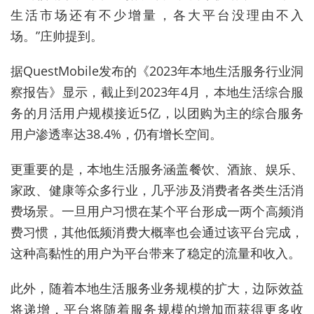
生活市场还有不少增量，各大平台没理由不入
场。”庄帅提到。
据QuestMobile发布的《2023年本地生活服务行业洞
察报告》显示，截止到2023年4月，本地生活综合服
务的月活用户规模接近5亿，以团购为主的综合服务
用户渗透率达38.4%，仍有增长空间。
更重要的是，本地生活服务涵盖餐饮、酒旅、娱乐、
家政、健康等众多行业，几乎涉及消费者各类生活消
费场景。一旦用户习惯在某个平台形成一两个高频消
费习惯，其他低频消费大概率也会通过该平台完成，
这种高黏性的用户为平台带来了稳定的流量和收入。
此外，随着本地生活服务业务规模的扩大，边际效益
将递增，平台将随着服务规模的增加而获得更多收