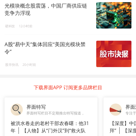
光模块概念股震荡，中国厂商供应链
竞争力浮现
硬科技
12小时前
A股“易中天”集体回应“美国光模块禁
令”
股市快讯
20小时前
下载界面APP 订阅更多品牌栏目
界面特写
界面
界面特写栏目不定期推出特写报道，
专注
被洪水卷走的老村干部农春曙：他31
【深度】中
年
【人物】从“门外汉”到“救火队
拜”
【深