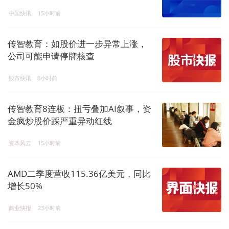
中国快讯
15小时前
传智教育：如股价进一步异常上涨，
公司可能申请停牌核查
股市快讯
8小时前
传智教育8连板：扭亏叠加AI叙事，资
金疯炒股价踩严重异动红线
资本风云
15小时前
AMD二季度营收115.36亿美元，同比
增长50%
商业快报
23小时前