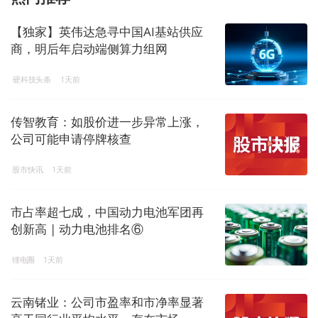
【独家】英伟达急寻中国AI基站供应
商，明后年启动端侧算力组网
硬科技头条
1天前
传智教育：如股价进一步异常上涨，
公司可能申请停牌核查
股市快讯
1天前
市占率超七成，中国动力电池军团再
创新高 | 动力电池排名⑥
锂电圈
1天前
云南锗业：公司市盈率和市净率显著