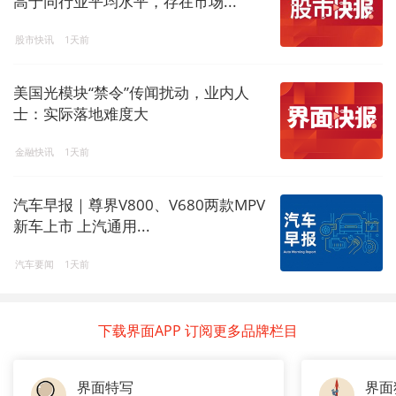
高于同行业平均水平，存在市场...
股市快讯
1天前
美国光模块“禁令”传闻扰动，业内人
士：实际落地难度大
金融快讯
1天前
汽车早报｜尊界V800、V680两款MPV
新车上市 上汽通用...
汽车要闻
1天前
下载界面APP 订阅更多品牌栏目
界面特写
界面