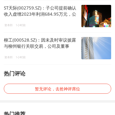
ST天际(002759.SZ)：子公司提前确认
收入虚增2023年利润684.95万元，公
司及董事长等4人被广东证监局警告并
资本邦
1小时前
罚款
柳工(000528.SZ)：因未及时审议披露
与柳州银行关联交易，公司及董事
长、总裁、董秘被广西证监局责令改
资本邦
1小时前
正及监管谈话
热门评论
暂无评论，去抢神评席位
热门推荐