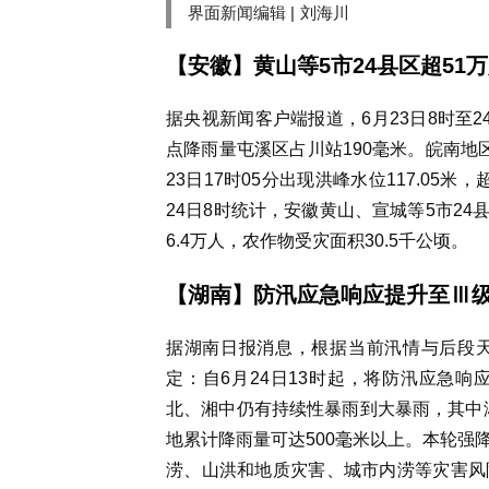
界面新闻编辑 |
刘海川
【安徽】
黄山等5市24县区超51
据央视新闻客户端报道，6月23日8时至
点降雨量屯溪区占川站190毫米。皖南地
23日17时05分出现洪峰水位117.05
24日8时统计，安徽黄山、宣城等5市24
6.4万人，农作物受灾面积30.5千公顷。
【湖南】
防汛应急响应提升至Ⅲ级
据湖南日报消息，根据当前汛情与后段
定：自6月24日13时起，将防汛应急
北、湘中仍有持续性暴雨到大暴雨，其中湘
地累计降雨量可达500毫米以上。本轮强
涝、山洪和地质灾害、城市内涝等灾害风