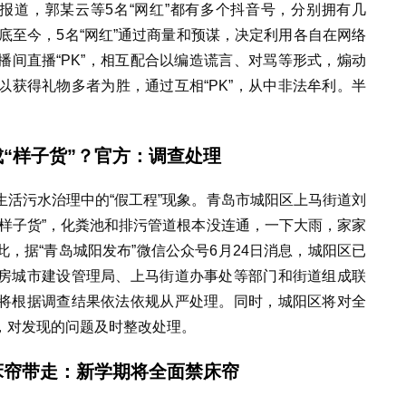
报道，郭某云等5名“网红”都有多个抖音号，分别拥有几
年底至今，5名“网红”通过商量和预谋，决定利用各自在网络
间直播“PK”，相互配合以编造谎言、对骂等形式，煽动
获得礼物多者为胜，通过互相“PK”，从中非法牟利。半
“样子货”？官方：调查处理
活污水治理中的“假工程”现象。青岛市城阳区上马街道刘
样子货”，化粪池和排污管道根本没连通，一下大雨，家家
，据“青岛城阳发布”微信公众号6月24日消息，城阳区已
房城市建设管理局、上马街道办事处等部门和街道组成联
将根据调查结果依法依规从严处理。同时，城阳区将对全
，对发现的问题及时整改处理。
床帘带走：新学期将全面禁床帘