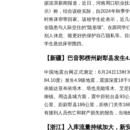
据澎湃新闻报道，近日，河南周口职业技
示》称，结合该校实际，自2024年秋季
时将床帘带回家。该校学生处表示，近几
全隐患与人际交往的“隐形墙”。在跟同学
别人休息、能更好的保护自己隐私等。目
学生悬挂床帘围挡。
【新疆】
巴音郭楞州尉犁县发生4
中国地震台网正式测定：6月24日13时
84.10度）发生4.9级地震，震源深度
依能达亚布依塔木、塔也克能塔木、艾尼扎
南镇。周边县城方面，震中距轮台县93公里
公里、距尉犁县186公里，距铁门关市1
有接到人员伤亡和财产损失的报告，当地
【浙江】
入库流量持续加大，新安