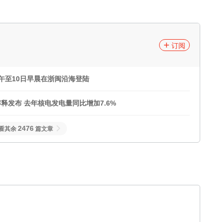
订阅
午至10日早晨在浙闽沿海登陆
发布 去年核电发电量同比增加7.6%
2476
看其余
篇文章