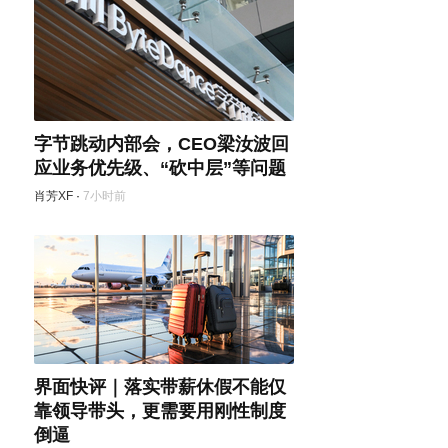
字节跳动内部会，CEO梁汝波回
应业务优先级、“砍中层”等问题
肖芳XF
·
7小时前
界面快评｜落实带薪休假不能仅
靠领导带头，更需要用刚性制度
倒逼