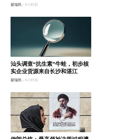
翟瑞民
·
8小时前
汕头调查“抗生素”牛蛙，初步核
实企业货源来自长沙和湛江
翟瑞民
·
8小时前