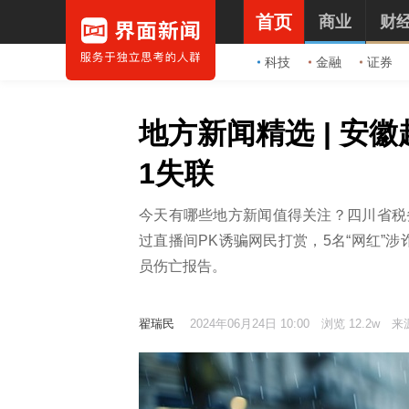
首页
商业
财
科技
金融
证券
地方新闻精选 | 安
1失联
今天有哪些地方新闻值得关注？四川省税
过直播间PK诱骗网民打赏，5名“网红”
员伤亡报告。
翟瑞民
2024年06月24日 10:00
浏览 12.2w
来