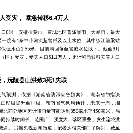
万人受灾，
紧急转移6.4万人
24日8时，安徽省黄山、宣城地区普降暴雨、大暴雨，最大
区一度有4条中小河流超警戒及以上水位，其中练江渔梁站
米，超保证水位1.55米。目前均回落至警戒水位以下。截至6月
县（区）受灾，受灾人口51.1万人，累计紧急转移安置人口
，沅陵县山洪致3死1失联
天气预测，依据《湖南省防汛应急预案》，湖南省防指决
响应由Ⅳ级提升至Ⅲ级。湖南省气象局预计，未来一周，湘
北部分地区累计降雨量可能达到350毫米至450毫米，局
降雨持续时间长、范围广、强度大、落区重叠，发生流域洪
险高。另据央视新闻报道，记者从相关部门了解到，截至