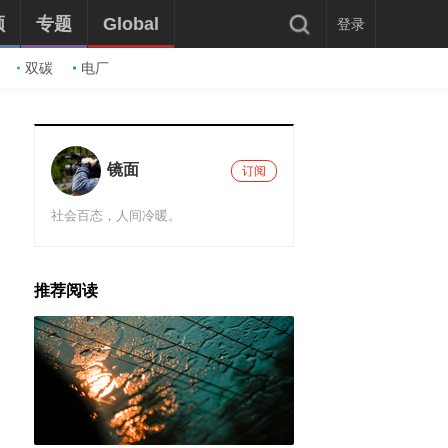
频
专题
Global
登录
双碳
电厂
镜面
订阅
社会百态，人间冷暖。
推荐阅读