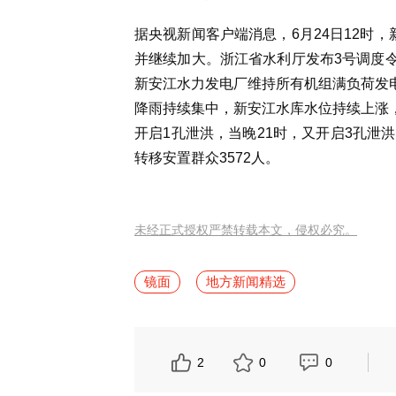
据央视新闻客户端消息，6月24日12时，新
并继续加大。浙江省水利厅发布3号调度令
新安江水力发电厂维持所有机组满负荷发电
降雨持续集中，新安江水库水位持续上涨，6月
开启1孔泄洪，当晚21时，又开启3孔泄
转移安置群众3572人。
未经正式授权严禁转载本文，侵权必究。
镜面
地方新闻精选
2
0
0