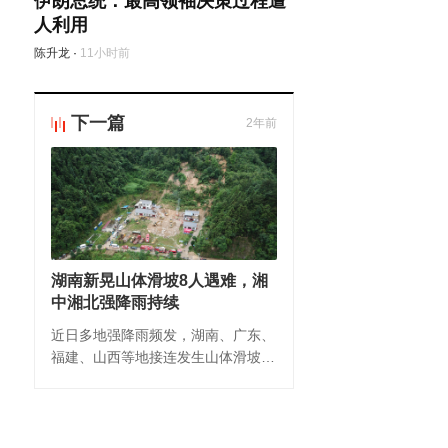
伊朗总统：最高领袖决策过程遭
人利用
陈升龙
·
11小时前
下一篇
2年前
湖南新晃山体滑坡8人遇难，湘
中湘北强降雨持续
近日多地强降雨频发，湖南、广东、
福建、山西等地接连发生山体滑坡致
人失联或死亡事件。