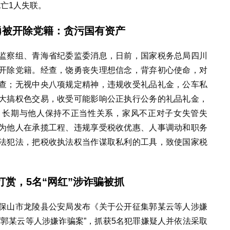
亡1人失联。
勇被开除党籍：贪污国有资产
监察组、青海省纪委监委消息，日前，国家税务总局四川
开除党籍。经查，饶勇丧失理想信念，背弃初心使命，对
查；无视中央八项规定精神，违规收受礼品礼金，公车私
大搞权色交易，收受可能影响公正执行公务的礼品礼金，
，长期与他人保持不正当性关系，家风不正对子女失管失
为他人在承揽工程、违规享受税收优惠、人事调动和职务
法犯法，把税收执法权当作谋取私利的工具，致使国家税
打赏，5名“网红”涉诈骗被抓
保山市龙陵县公安局发布《关于公开征集郭某云等人涉嫌
郭某云等人涉嫌诈骗案”，抓获5名犯罪嫌疑人并依法采取