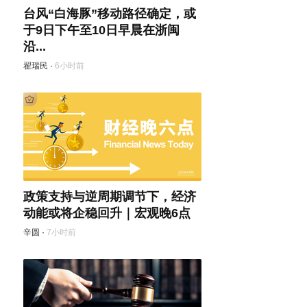
台风“白海豚”移动路径确定，或
于9日下午至10日早晨在浙闽
沿...
翟瑞民
·
6小时前
政策支持与逆周期调节下，经济
动能或将企稳回升｜宏观晚6点
辛圆
·
7小时前