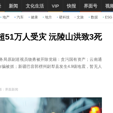
经
新闻
文化生活
VIP
快报
界面号
视
地产
汽车
健康
地方
硬科技
文旅
数据
ESG
徽超51万人受灾 沅陵山洪致3死
务局原副巡视员饶勇被开除党籍：贪污国有资产；云南通
涉诈骗被抓；新疆巴音郭楞州尉犁县发生4.9级地震，暂无人
源：界面新闻