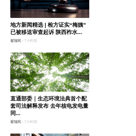
地方新闻精选 | 检方证实“梅姨”
已被移送审查起诉 陕西柞水...
翟瑞民
·
7小时前
直通部委｜生态环境法典首个配
套司法解释发布 去年核电发电量
同...
翟瑞民
·
7小时前