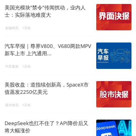
美国光模块“禁令”传闻扰动，业内人
士：实际落地难度大
金融快讯
1天前
汽车早报｜尊界V800、V680两款MPV
新车上市 上汽通用...
汽车要闻
1天前
美股收盘：道指续创新高，SpaceX市
值蒸发2250亿美元
股市快讯
1天前
DeepSeek也扛不住了？API降价后又
将大幅涨价