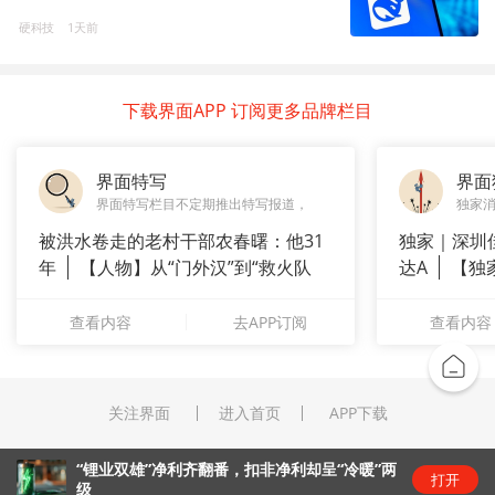
硬科技
1天前
下载界面APP 订阅更多品牌栏目
界面特写
界面
界面特写栏目不定期推出特写报道，
独家
被洪水卷走的老村干部农春曙：他31
独家｜深圳
年
【人物】从“门外汉”到“救火队
达A
【独
长”：
站供应商
查看内容
去APP订阅
查看内容
关注界面
进入首页
APP下载
“锂业双雄”净利齐翻番，扣非净利却呈“冷暖”两
打开
级