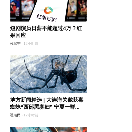
短剧演员日薪不能超过4万？红
果回应
侯瑞宁
·
12小时前
地方新闻精选 | 大连海关截获毒
蜘蛛“西部黑寡妇” 宁夏一群...
翟瑞民
·
12小时前