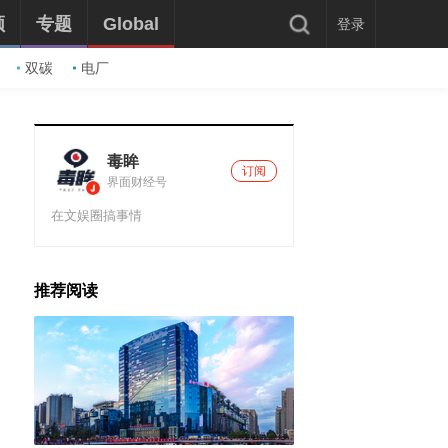
频
专题
Global
登录
双碳
电厂
毒眸
订阅
界面财经号
在文娱圈搞事情
推荐阅读