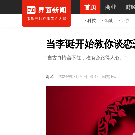
首页
商业
财
科技
金融
证券
当李诞开始教你谈恋
“自古真情留不住，唯有套路得人心。”
毒眸
2024年08月20日 03:47
浏览 5w