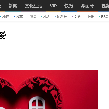
经
新闻
文化生活
VIP
快报
界面号
视
地产
汽车
健康
地方
硬科技
文旅
数据
ESG
爱