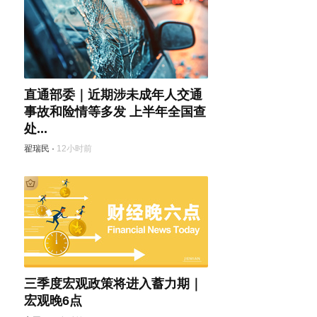
直通部委｜近期涉未成年人交通
事故和险情等多发 上半年全国查
处...
翟瑞民
·
12小时前
三季度宏观政策将进入蓄力期｜
宏观晚6点