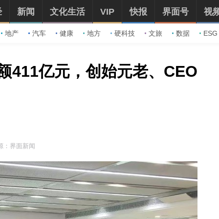
经
新闻
文化生活
VIP
快报
界面号
视
地产
汽车
健康
地方
硬科技
文旅
数据
ESG
411亿元，创始元老、CEO
源：界面新闻