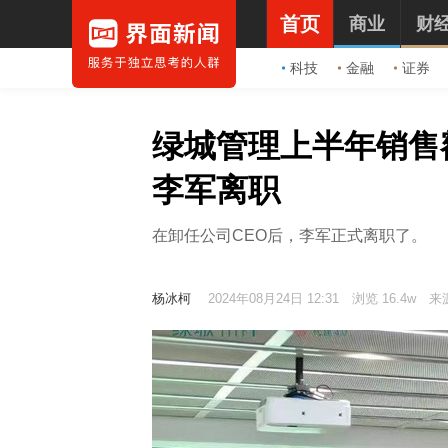
首页
商业
财
科技
金融
证券
绿城管理上半年销售额
李军离职
在卸任公司CEO后，李军正式离职了。
杨冰柯
2024年08月24日 12:31
浏览 16.4w
来