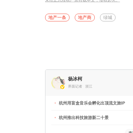
未经正式授权严禁转载本文，侵权必究。
地产一条
地产商
绿城
杨冰柯
界面记者
浙江
杭州用盲盒音乐会孵化出顶流文旅IP
杭州推出科技旅游新二十景