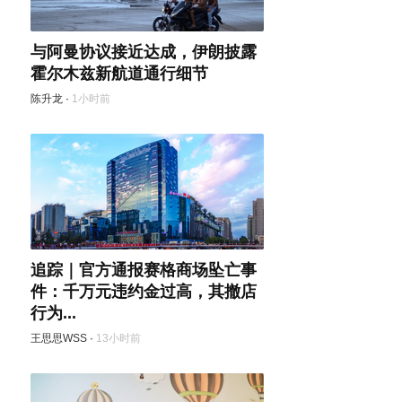
与阿曼协议接近达成，伊朗披露
霍尔木兹新航道通行细节
陈升龙
·
1小时前
追踪｜官方通报赛格商场坠亡事
件：千万元违约金过高，其撤店
行为...
王思思WSS
·
13小时前