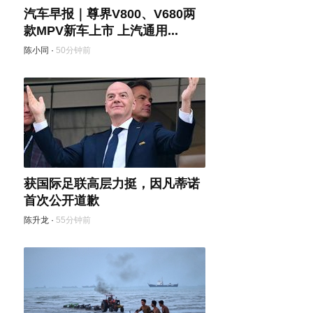
汽车早报｜尊界V800、V680两
款MPV新车上市 上汽通用...
陈小同
·
50分钟前
获国际足联高层力挺，因凡蒂诺
首次公开道歉
陈升龙
·
55分钟前