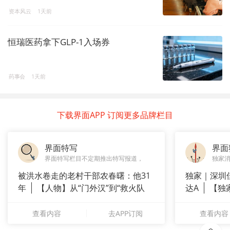
资本风云
1天前
恒瑞医药拿下GLP-1入场券
药事会
1天前
下载界面APP 订阅更多品牌栏目
界面特写
界面
界面特写栏目不定期推出特写报道，
独家
被洪水卷走的老村干部农春曙：他31
独家｜深圳
年
【人物】从“门外汉”到“救火队
达A
【独
长”：
站供应商
查看内容
去APP订阅
查看内容