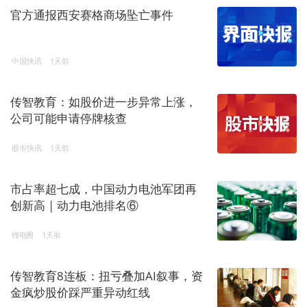
官方通报西安赛格商场坠亡事件
中国快讯
1天前
传智教育：如股价进一步异常上涨，
公司可能申请停牌核查
股市快讯
1天前
市占率超七成，中国动力电池军团再
创新高 | 动力电池排名⑥
锂电圈
1天前
传智教育8连板：扭亏叠加AI叙事，资
金疯炒股价踩严重异动红线