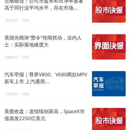
云南锗业：公司市盈率和市净率显著
高于同行业平均水平，存在市场...
股市快讯
1天前
美国光模块“禁令”传闻扰动，业内人
士：实际落地难度大
金融快讯
1天前
汽车早报｜尊界V800、V680两款MPV
新车上市 上汽通用...
汽车要闻
1天前
美股收盘：道指续创新高，SpaceX市
值蒸发2250亿美元