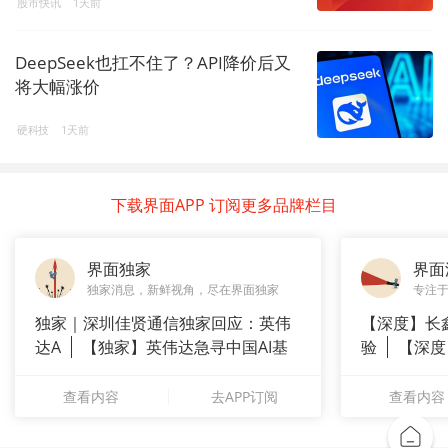
股市快讯
1天前
DeepSeek也扛不住了？API降价后又
将大幅涨价
硬科技
1天前
下载界面APP 订阅更多品牌栏目
界面独家
界面
独家消息，新鲜视角，尽在界面独家
专注
独家｜深圳佳贤通信独家回应：英伟
【深度】长
达A
【独家】英伟达急寻中国AI基
验
【深度
站供应商
崇拜”
查看内容
去APP订阅
查看内容