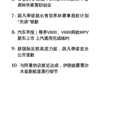
席科学家离职创业
因凡蒂诺就出售世界杯赛事股权计划
“失误”致歉
汽车早报｜尊界V800、V680两款MPV
新车上市 上汽通用完成续约
获国际足联高层力挺，因凡蒂诺首次
公开道歉
与阿曼协议接近达成，伊朗披露霍尔
木兹新航道通行细节