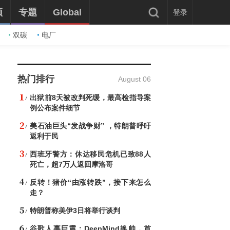
频
专题
Global
登录
双碳
电厂
热门排行
August 06
出狱前8天被改判死缓，最高检指导案
例公布案件细节
美石油巨头“发战争财” ，特朗普呼吁
返利于民
西班牙警方：休达移民危机已致88人
死亡，超7万人返回摩洛哥
反转！猪价“由涨转跌”，接下来怎么
走？
特朗普称美伊3日将举行谈判
谷歌人事巨震：DeepMind换帅，首