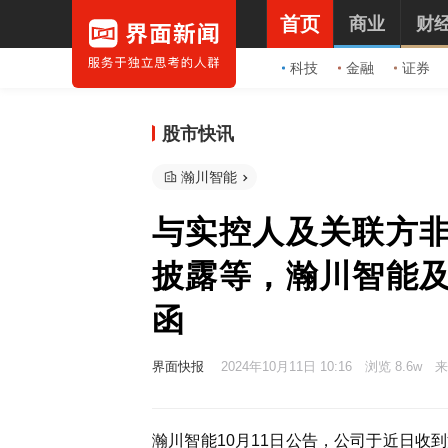
首页
商业
财
科技
金融
证券
股市快讯
瀚川智能
与实控人及关联方
披露等，瀚川智能
函
界面快报
2024年10月11日 10:16
浏览 8.6w
来
瀚川智能10月11日公告，公司于近日收