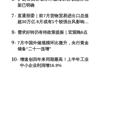
架已明确
直通部委｜前7月货物贸易进出口总值
超30万亿 8月或有1个较强台风影响北
方地区
需求好转仍有待政策提振｜宏观晚6点
7月中国外储规模环比微升，央行黄金
储备“二十一连增”
增速创四年来同期最高！上半年工业
中小企业利润增16.9%