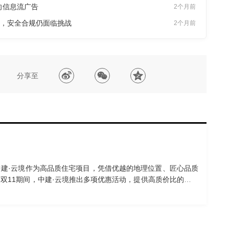
向信息流广告
2个月前
口，安全合规仍面临挑战
2个月前
分享至
建·云境作为高品质住宅项目，凭借优越的地理位置、匠心品质
双11期间，中建·云境推出多项优惠活动，提供高质价比的购房
交通便利，配套齐全，拥有约2600㎡的奢享会所和精心设计的
·云境的“双11改善红盘抢先藏”活动为购房者提供了难得的置业
梦想的理想时机。