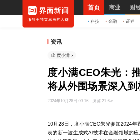
首页
商业
财
科技
金融
证券
资讯
度小满
度小满CEO朱光：
将从外围场景深入到
2024年10月28日 09:16
浏览 21.6w
10
月28日，度小满CEO朱光参加2024
表的新一波生成式AI技术在金融领域的