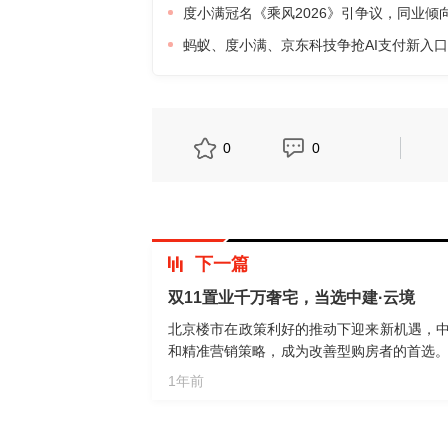
度小满冠名《乘风2026》引争议，同业倾
蚂蚁、度小满、京东科技争抢AI支付新入
0
0
下一篇
双11置业千万奢宅，当选中建·云境
北京楼市在政策利好的推动下迎来新机遇，中
和精准营销策略，成为改善型购房者的首选。
机会。项目位于四环丰科总部基地核心区域，
1年前
臻装四居户型，满足改善型家庭的需求。中建
机会，是追求品质生活的置业者实现四环奢宅