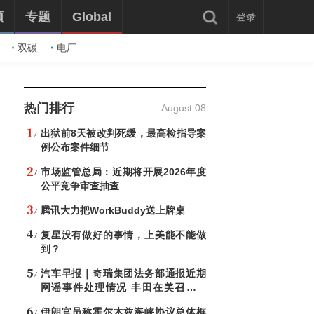
频
专题
Global
登录
双碳
电厂
热门排行
August 08
出狱前8天被改判死缓，最高检指导案
例公布案件细节
市场监管总局：近期将开展2026年度
公平竞争审查抽查
腾讯大力把WorkBuddy送上牌桌
复星没有做好的事情，上美能不能做
到？
汽车早报｜奇瑞集团法务部通报近期
网谣事件处理情况 丰田在美召回约
50.8万辆凯美瑞
伊朗官员称霍尔木兹海峡协议总体框