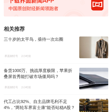
相关推荐
三十岁的太平鸟，亟待一次出圈
界面财经号
2小时前
备货1000万、挑战厚度极限，苹果折
叠屏首秀能打破市场僵局吗？
界面财经号
2小时前
代工占比92%、自主品牌毛利不足
4%，“两轮车界富士康”能否站稳A股？