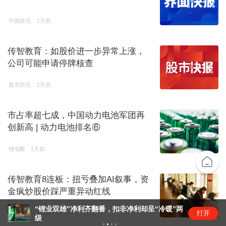
中国快讯
1天前
传智教育：如股价进一步异常上涨，
公司可能申请停牌核查
股市快讯
1天前
市占率超七成，中国动力电池军团再
创新高 | 动力电池排名⑥
锂电圈
1天前
传智教育8连板：扭亏叠加AI叙事，资
金疯炒股价踩严重异动红线
“锂业双雄”净利齐翻番，扣非净利却呈“冷暖”两
打开
资本风云
1天前
级