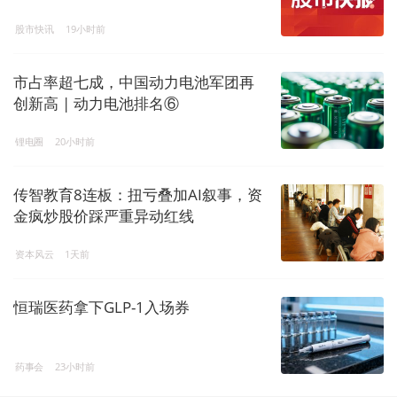
股市快讯
19小时前
市占率超七成，中国动力电池军团再
创新高 | 动力电池排名⑥
锂电圈
20小时前
传智教育8连板：扭亏叠加AI叙事，资
金疯炒股价踩严重异动红线
资本风云
1天前
恒瑞医药拿下GLP-1入场券
药事会
23小时前