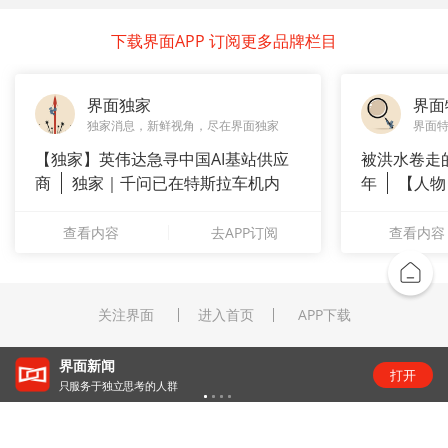
下载界面APP 订阅更多品牌栏目
界面独家
界面
独家消息，新鲜视角，尽在界面独家
界面
【独家】英伟达急寻中国AI基站供应
被洪水卷走
商
独家｜千问已在特斯拉车机内
年
【人物
测
长”：
查看内容
去APP订阅
查看内容
关注界面
进入首页
APP下载
“锂业双雄”净利齐翻番，扣非净利却呈“冷暖”两
打开
级