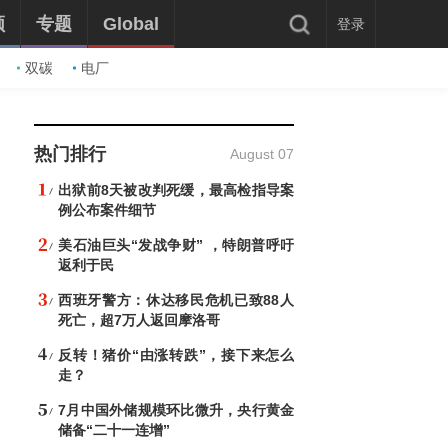
频
专题
Global
登录
双碳
电厂
热门排行
August 07
出狱前8天被改判死缓，最高检指导案
例公布案件细节
美石油巨头“发战争财” ，特朗普呼吁
返利于民
西班牙警方：休达移民危机已致88人
死亡，超7万人返回摩洛哥
反转！猪价“由涨转跌”，接下来怎么
走？
7月中国外储规模环比微升，央行黄金
储备“二十一连增”