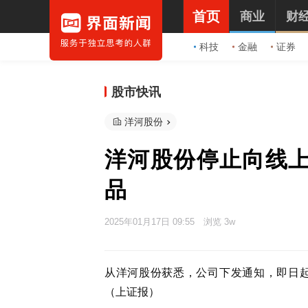
首页
商业
财
科技
金融
证券
股市快讯
洋河股份
洋河股份停止向线
品
2025年01月17日 09:55
浏览 3w
从洋河股份获悉，公司下发通知，即日
（上证报）