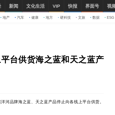
经
新闻
文化生活
VIP
快报
界面号
视
地产
汽车
健康
地方
硬科技
文旅
数据
ESG
上平台供货海之蓝和天之蓝产
起洋河品牌海之蓝、天之蓝产品停止向各线上平台供货。