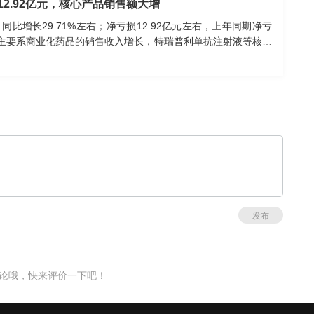
12.92亿元，核心产品销售额大增
，同比增长29.71%左右；净亏损12.92亿元左右，上年同期净亏
增长主要系商业化药品的销售收入增长，特瑞普利单抗注射液等核心
公司亦持续拓展全球商业化网络。尽管净利润仍出现亏损，但亏
强费用管控，降低单位生产成本，提升销售效率，并将资源聚焦
发布
论哦，快来评价一下吧！