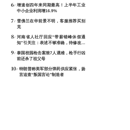
增速创四年来同期最高！上半年工业
中小企业利润增16.9%
雪佛兰在华前景不明，客服推荐买别
克
河南省人社厅回应“带薪错峰休假通
知”引关注：表述不够准确，待修改后
印发
泰国校园枪击案致7人遇难，枪手行凶
前还杀了祖父母
特朗普称美军部分弹药供应紧张，扬
言追查“叛国言论”制造者