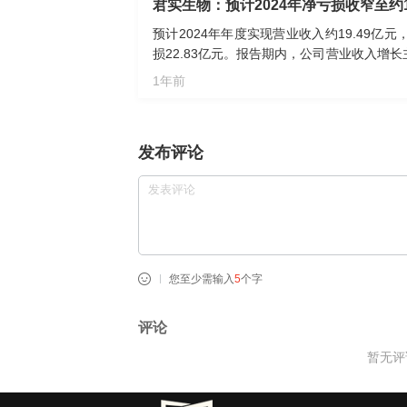
君实生物：预计2024年净亏损收窄至约
预计2024年年度实现营业收入约19.49亿元
损22.83亿元。报告期内，公司营业收入
产品销售效率提升，销售额同比大幅增长。
1年前
损金额与上年同期相比减少，主要系公司加
于更具潜力的研发项目。
发布评论
您至少需输入
5
个字
评论
暂无评