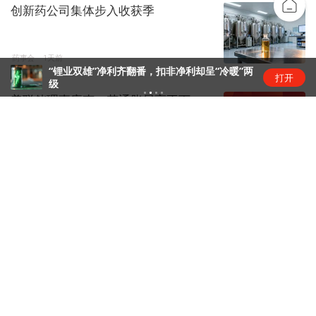
创新药公司集体步入收获季
药事会
1天前
“锂业双雄”净利齐翻番，扣非净利却呈“冷暖”两
打开
级
美联储理事库克：若通胀居高不下，
将支持加息
宏观快讯
1天前
台风“白海豚”移动路径确定，或于9日
下午至10日早晨在浙闽沿...
镜面
1天前
特斯拉与SpaceX拟在得州建设Terafab
芯片工厂，初期...