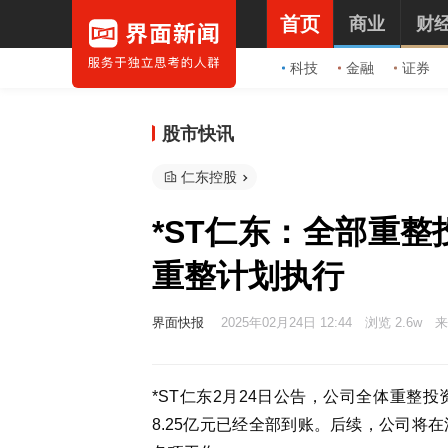
首页
商业
财
科技
金融
证券
股市快讯
仁东控股
*ST仁东：全部重整
重整计划执行
界面快报
2025年02月24日 12:44
浏览 2.6w
来
*ST仁东2月24日公告，公司全体重整
8.25亿元已经全部到账。后续，公司将