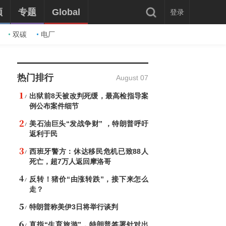
频
专题
Global
登录
双碳
电厂
热门排行
August 07
出狱前8天被改判死缓，最高检指导案
例公布案件细节
美石油巨头“发战争财” ，特朗普呼吁
返利于民
西班牙警方：休达移民危机已致88人
死亡，超7万人返回摩洛哥
反转！猪价“由涨转跌”，接下来怎么
走？
特朗普称美伊3日将举行谈判
直指“生育旅游”，特朗普签署针对出