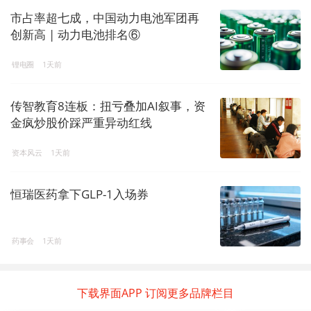
市占率超七成，中国动力电池军团再
创新高 | 动力电池排名⑥
锂电圈
1天前
传智教育8连板：扭亏叠加AI叙事，资
金疯炒股价踩严重异动红线
资本风云
1天前
恒瑞医药拿下GLP-1入场券
药事会
1天前
下载界面APP 订阅更多品牌栏目