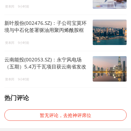
资本邦
9小时前
新叶股份(002476.SZ)：子公司宝莫环
境与中石化签署驱油用聚丙烯酰胺框
架采购合同，有效期至2027年8月
资本邦
9小时前
云南能投(002053.SZ)：永宁风电场
（五期）5.4万千瓦项目获云南省发改
委核准批复
资本邦
9小时前
热门评论
暂无评论，去抢神评席位