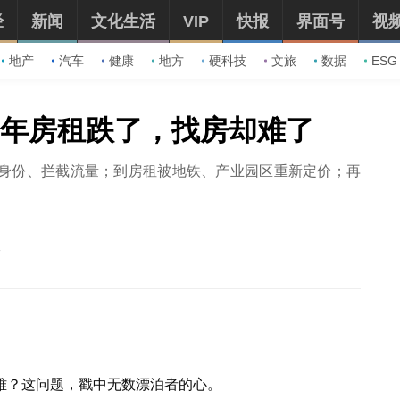
经
新闻
文化生活
VIP
快报
界面号
视
地产
汽车
健康
地方
硬科技
文旅
数据
ESG
25年房租跌了，找房却难了
身份、拦截流量；到房租被地铁、产业园区重新定价；再
难？这问题，戳中无数漂泊者的心。