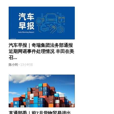
汽车早报｜奇瑞集团法务部通报
近期网谣事件处理情况 丰田在美
召...
陈小同
·
13小时前
直通部委｜前7月货物贸易进出