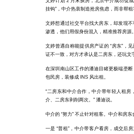
文婷计划 2 月末换房，北京中介成功促成
挂钩”，中介热衷制造抢房焦虑，而非帮租
文婷想通过社交平台找大房东，却发现不可
渗透，他们用假身份混入，精准推荐房源
文婷曾遇自称能提供房产证的 “房东”，
证不一致，对方才承认是二房东，还玩文字
在深圳南山区工作的潘迪目睹更极端垄断：
包民房，装修成 INS 风出租。
“二房东和中介合作，中介带年轻人租房
介、二房东剥削两次。” 潘迪说。
中介的 “努力” 不止针对租客。中介和房
一是 “普租”，中介带客户看房，成交后