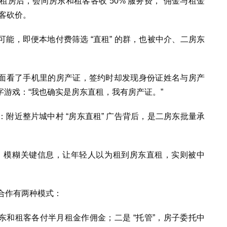
租房后，会向房东和租客各收 50% 服务费，“佣金与租金
客砍价。
能，即便本地付费筛选 “直租” 的群，也被中介、二房东
。
见面看了手机里的房产证，签约时却发现身份证姓名与房产
游戏：“我也确实是房东直租，我有房产证。”
附近整片城中村 “房东直租” 广告背后，是二房东批量承
，模糊关键信息，让年轻人以为租到房东直租，实则被中
东合作有两种模式：
房东和租客各付半月租金作佣金；二是 “托管”，房子委托中