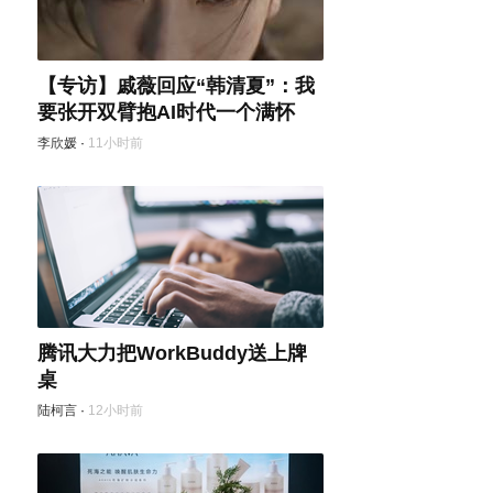
【专访】戚薇回应“韩清夏”：我
要张开双臂抱AI时代一个满怀
李欣媛
·
11小时前
腾讯大力把WorkBuddy送上牌
桌
陆柯言
·
12小时前