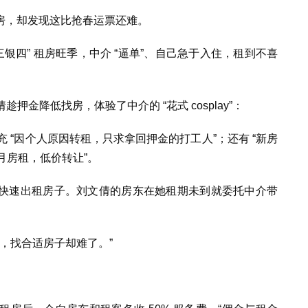
房，却发现这比抢春运票还难。
三银四” 租房旺季，中介 “逼单”、自己急于入住，租到不喜
押金降低找房，体验了中介的 “花式 cosplay”：
充 “因个人原因转租，只求拿回押金的打工人”；还有 “新房
半月房租，低价转让”。
快速出租房子。刘文倩的房东在她租期未到就委托中介带
了，找合适房子却难了。”