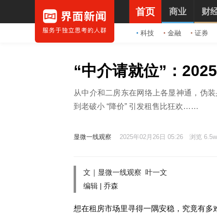
首页
商业
财
科技
金融
证券
“中介请就位”：20
从中介和二房东在网络上各显神通，伪装
到老破小 “降价” 引发租售比狂欢……
显微一线观察
2025年02月26日 05:26
浏览 6.5w
文｜显微一线观察 叶一文
编辑 | 乔森
想在租房市场里寻得一隅安稳，究竟有多