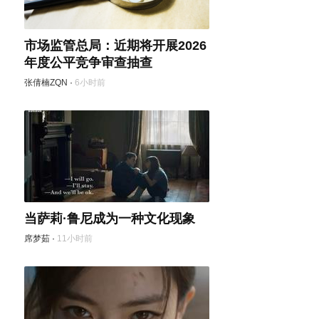
市场监管总局：近期将开展2026
年度公平竞争审查抽查
张倩楠ZQN
·
6小时前
当萨莉·鲁尼成为一种文化现象
席梦茹
·
11小时前