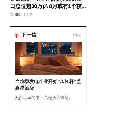
口总值超30万亿 8月或有1个较...
翟瑞民
·
1天前
下一篇
1年前
当垃圾发电企业开始“加杠杆”盖
高星酒店
剧烈变革的本土高端酒店市场。