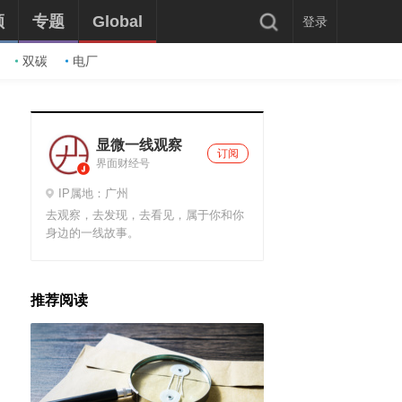
频
专题
Global
登录
双碳
电厂
显微一线观察
订阅
界面财经号
IP属地：广州
去观察，去发现，去看见，属于你和你
身边的一线故事。
推荐阅读