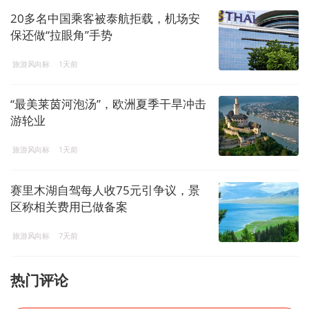
20多名中国乘客被泰航拒载，机场安
保还做“拉眼角”手势
旅游风向标
1天前
“最美莱茵河泡汤”，欧洲夏季干旱冲击
游轮业
旅游风向标
1天前
赛里木湖自驾每人收75元引争议，景
区称相关费用已做备案
旅游风向标
7天前
热门评论