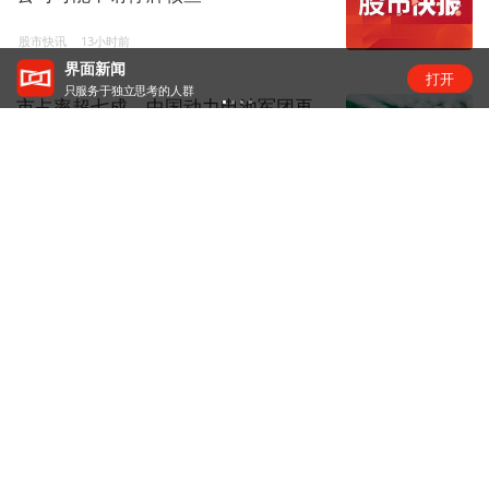
股市快讯
13小时前
“锂业双雄”净利齐翻番，扣非净利却呈“冷暖”两
打开
级
市占率超七成，中国动力电池军团再
创新高 | 动力电池排名⑥
锂电圈
14小时前
传智教育8连板：扭亏叠加AI叙事，资
金疯炒股价踩严重异动红线
资本风云
20小时前
光模块概念股震荡，中国厂商供应链
竞争力浮现
硬科技
17小时前