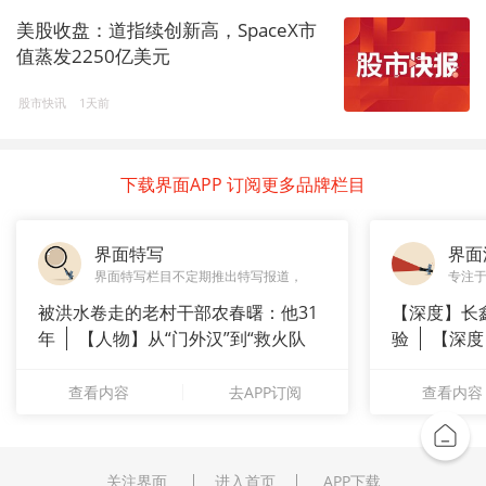
美股收盘：道指续创新高，SpaceX市
值蒸发2250亿美元
股市快讯
1天前
下载界面APP 订阅更多品牌栏目
界面特写
界面
界面特写栏目不定期推出特写报道，
专注
被洪水卷走的老村干部农春曙：他31
【深度】长
年
【人物】从“门外汉”到“救火队
验
【深度
长”：
崇拜”
查看内容
去APP订阅
查看内容
关注界面
进入首页
APP下载