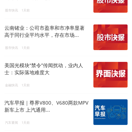
股市快讯
1天前
云南锗业：公司市盈率和市净率显著
高于同行业平均水平，存在市场...
股市快讯
1天前
美国光模块“禁令”传闻扰动，业内人
士：实际落地难度大
金融快讯
1天前
汽车早报｜尊界V800、V680两款MPV
新车上市 上汽通用...
汽车要闻
1天前