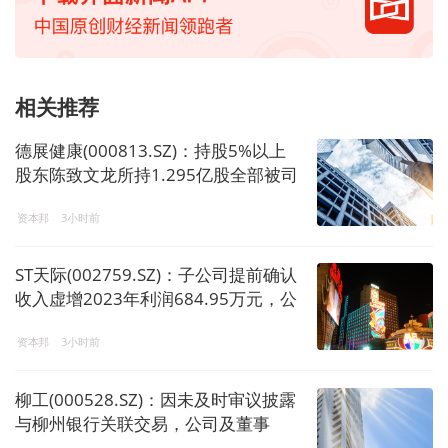
相关推荐
德展健康(000813.SZ)：持股5%以上
股东陈致文龙所持1.295亿股全部被司
法冻结，占总股本6.18%
资本邦
3小时前
ST天际(002759.SZ)：子公司提前确认
收入虚增2023年利润684.95万元，公
司及董事长等4人被广东证监局警告并
资本邦
3小时前
罚款
柳工(000528.SZ)：因未及时审议披露
与柳州银行关联交易，公司及董事
长、总裁、董秘被广西证监局责令改