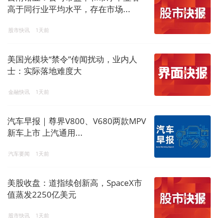
高于同行业平均水平，存在市场...
股市快讯
1天前
美国光模块“禁令”传闻扰动，业内人
士：实际落地难度大
金融快讯
1天前
汽车早报｜尊界V800、V680两款MPV
新车上市 上汽通用...
汽车要闻
1天前
美股收盘：道指续创新高，SpaceX市
值蒸发2250亿美元
股市快讯
1天前