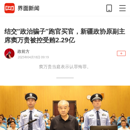
结交“政治骗子”跑官买官，新疆政协原副主
席窦万贵被控受贿2.29亿
政前方
2025年04月18日 09:19
窦万贵当庭表示认罪悔罪。