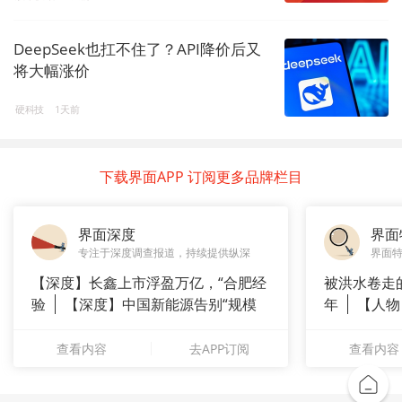
DeepSeek也扛不住了？API降价后又
将大幅涨价
硬科技
1天前
下载界面APP 订阅更多品牌栏目
界面深度
界面
专注于深度调查报道，持续提供纵深
界面
【深度】长鑫上市浮盈万亿，“合肥经
被洪水卷走
验
【深度】中国新能源告别“规模
年
【人物
崇拜”
长”：
查看内容
去APP订阅
查看内容