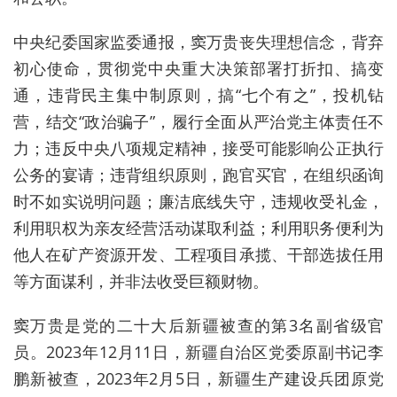
中央纪委国家监委通报，窦万贵丧失理想信念，背弃
初心使命，贯彻党中央重大决策部署打折扣、搞变
通，违背民主集中制原则，搞“七个有之”，投机钻
营，结交“政治骗子”，履行全面从严治党主体责任不
力；违反中央八项规定精神，接受可能影响公正执行
公务的宴请；违背组织原则，跑官买官，在组织函询
时不如实说明问题；廉洁底线失守，违规收受礼金，
利用职权为亲友经营活动谋取利益；利用职务便利为
他人在矿产资源开发、工程项目承揽、干部选拔任用
等方面谋利，并非法收受巨额财物。
窦万贵是党的二十大后新疆被查的第3名副省级官
员。2023年12月11日，新疆自治区党委原副书记
李
鹏
新被查，2023年2月5日，新疆生产建设兵团原党