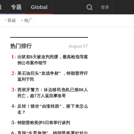
频
专题
Global
登录
双碳
电厂
热门排行
August 07
出狱前8天被改判死缓，最高检指导案
例公布案件细节
美石油巨头“发战争财” ，特朗普呼吁
返利于民
西班牙警方：休达移民危机已致88人
死亡，超7万人返回摩洛哥
反转！猪价“由涨转跌”，接下来怎么
走？
特朗普称美伊3日将举行谈判
直指“生育旅游”，特朗普签署针对出