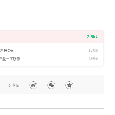
2.5k
感科技公司
21天前
开盘一字涨停
28天前
分享至