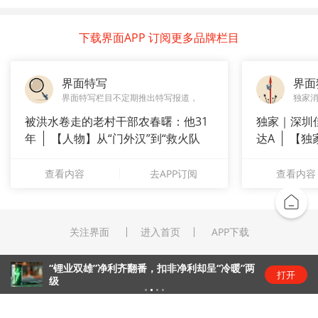
下载界面APP 订阅更多品牌栏目
界面特写
界面
界面特写栏目不定期推出特写报道，
独家
被洪水卷走的老村干部农春曙：他31
独家｜深圳
年
【人物】从“门外汉”到“救火队
达A
【独
长”：
站供应商
查看内容
去APP订阅
查看内容
关注界面
进入首页
APP下载
“锂业双雄”净利齐翻番，扣非净利却呈“冷暖”两
打开
级