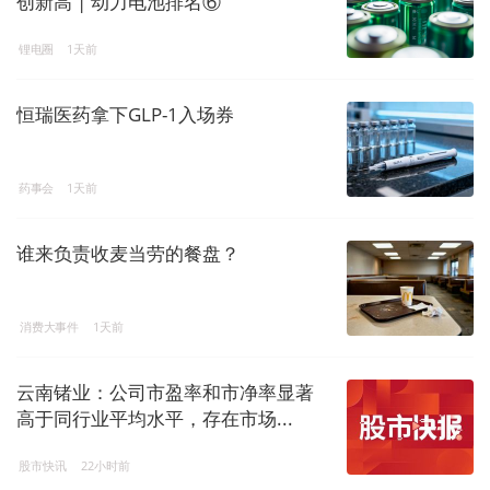
创新高 | 动力电池排名⑥
锂电圈
1天前
恒瑞医药拿下GLP-1入场券
药事会
1天前
谁来负责收麦当劳的餐盘？
消费大事件
1天前
云南锗业：公司市盈率和市净率显著
高于同行业平均水平，存在市场...
股市快讯
22小时前