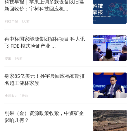
科技早报 | 苹果上调多款设备以旧换
新回收价；宇树科技回应机...
科技早报
1天前
再中标国家能源集团招标项目 科大讯
飞 FDE 模式验证产业 ...
资讯
1天前
身家85亿美元！孙宇晨回应福布斯排
名超王健林家族
金融live
1天前
刚果（金）资源政策收紧，中资矿企
影响几何？