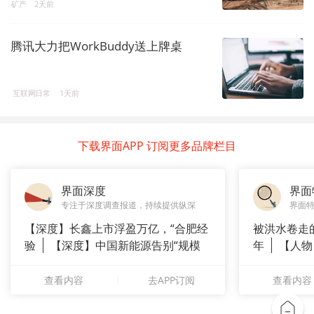
矿产
2天前
腾讯大力把WorkBuddy送上牌桌
互联网日常
1天前
下载界面APP 订阅更多品牌栏目
界面深度
界面
专注于深度调查报道，持续提供纵深
界面
【深度】长鑫上市浮盈万亿，“合肥经
被洪水卷走
验
【深度】中国新能源告别“规模
年
【人物
崇拜”
长”：
查看内容
去APP订阅
查看内容