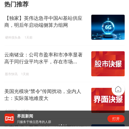
热门推荐
【独家】英伟达急寻中国AI基站供应
商，明后年启动端侧算力组网
硬科技头条
1天前
云南锗业：公司市盈率和市净率显著
高于同行业平均水平，存在市场...
股市快讯
1天前
美国光模块“禁令”传闻扰动，业内人
士：实际落地难度大
金融快讯
1天前
“锂业双雄”净利齐翻番，扣非净利却呈“冷暖”两
打开
级
汽车早报｜尊界V800、V680两款MPV