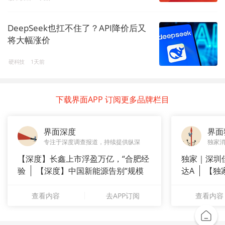
DeepSeek也扛不住了？API降价后又
将大幅涨价
硬科技
1天前
下载界面APP 订阅更多品牌栏目
界面深度
界面
专注于深度调查报道，持续提供纵深
独家
【深度】长鑫上市浮盈万亿，“合肥经
独家｜深圳
验
【深度】中国新能源告别“规模
达A
【独
崇拜”
站供应商
查看内容
去APP订阅
查看内容