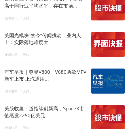
高于同行业平均水平，存在市场...
股市快讯
1天前
美国光模块“禁令”传闻扰动，业内人
士：实际落地难度大
金融快讯
1天前
汽车早报｜尊界V800、V680两款MPV
新车上市 上汽通用...
汽车要闻
1天前
美股收盘：道指续创新高，SpaceX市
值蒸发2250亿美元
股市快讯
1天前