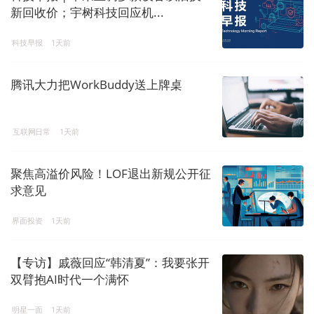
新回收价；宇树科技回应机...
科技早报
1天前
腾讯大力把WorkBuddy送上牌桌
互联网日常
1天前
聚焦高溢价风险！LOF退出新规公开征
求意见
界面投资
1天前
【专访】戚薇回应“韩清夏”：我要张开
双臂抱AI时代一个满怀
明星一面
1天前