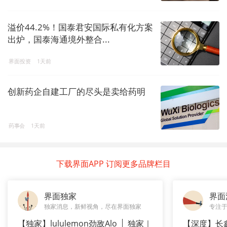
溢价44.2%！国泰君安国际私有化方案
出炉，国泰海通境外整合...
界面投资
1天前
创新药企自建工厂的尽头是卖给药明
药事会
1天前
下载界面APP 订阅更多品牌栏目
界面独家
界面
独家消息，新鲜视角，尽在界面独家
专注
【独家】lululemon劲敌Alo
独家｜
【深度】长