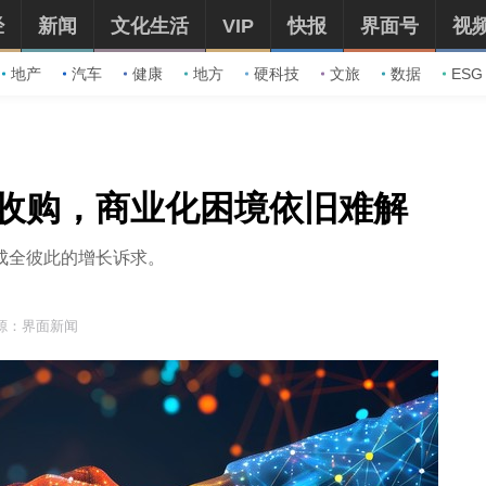
经
新闻
文化生活
VIP
快报
界面号
视
地产
汽车
健康
地方
硬科技
文旅
数据
ESG
收购，商业化困境依旧难解
成全彼此的增长诉求。
源：界面新闻