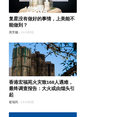
复星没有做好的事情，上美能不
能做到？
周芳颖
·
14小时前
香港宏福苑火灾致168人遇难，
最终调查报告：大火或由烟头引
起
翟瑞民
·
14小时前