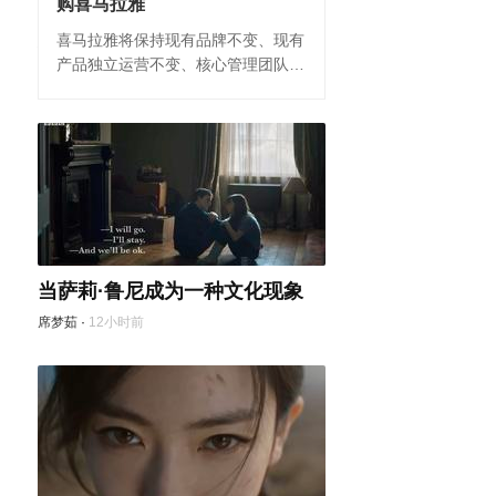
购喜马拉雅
市场监管总局：近期将开展2026
喜马拉雅将保持现有品牌不变、现有
年度公平竞争审查抽查
产品独立运营不变、核心管理团队不
张倩楠ZQN
·
7小时前
变、公司战略发展方向不变。
当萨莉·鲁尼成为一种文化现象
席梦茹
·
12小时前