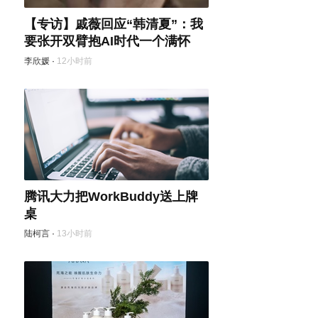
【专访】戚薇回应“韩清夏”：我
要张开双臂抱AI时代一个满怀
李欣媛
·
12小时前
腾讯大力把WorkBuddy送上牌
桌
陆柯言
·
13小时前