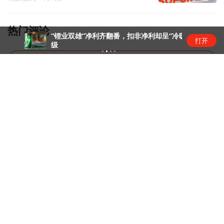
热门评论
“锂业双雄”净利齐翻番，扣非净利却呈“冷暖”两
打开
级
暂无评论，去抢神评席位
热门推荐
【独家】英伟达急寻中国AI基站供应
商，明后年启动端侧算力组网
硬科技头条
13小时前
官方通报西安赛格商场坠亡事件