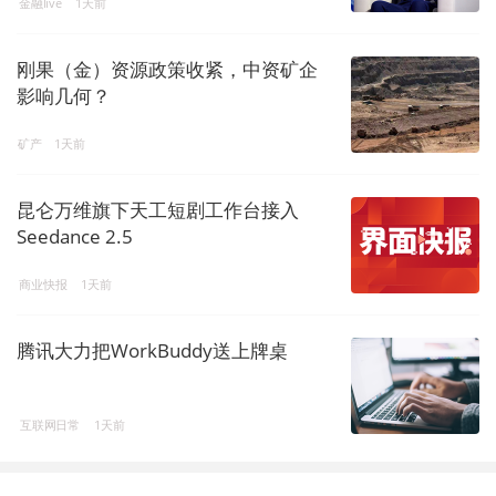
金融live
1天前
刚果（金）资源政策收紧，中资矿企
影响几何？
矿产
1天前
昆仑万维旗下天工短剧工作台接入
Seedance 2.5
商业快报
1天前
腾讯大力把WorkBuddy送上牌桌
互联网日常
1天前