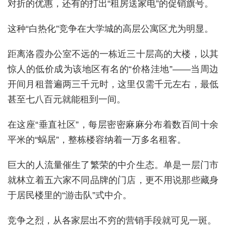
对折的优惠，还有的打出“租房送家电”的促销旗号。
这种“白热化”竞争在大学城的高层公寓区尤为明显。
距离洛霞办公室不远的一栋近三十层高的大楼，以其
惊人的低价成为该地区有名的“价格洼地”——当周边
开间月租普遍两三千元时，这里仅需千元左右，最低
甚至七八百元就能租到一间。
在这座“垂直社区”，每层密密麻麻分布着数百间十余
平米的“蜗居”，整栋楼容纳着一万多名租客。
巨大的人流量催生了繁荣的中介生态。单是一层门市
就林立着五六家不同品牌的门店，更不用说那些藏身
于居民楼里的“游击队”式中介。
竞争之烈，从各家层出不穷的营销手段就可见一斑。