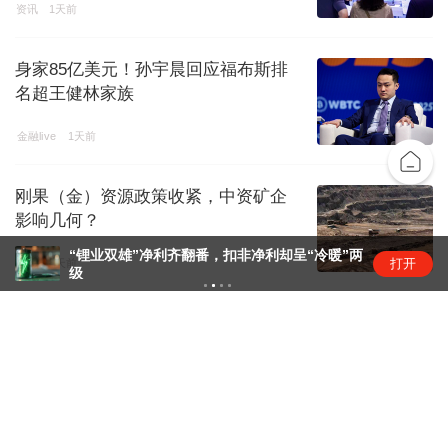
资讯
1天前
身家85亿美元！孙宇晨回应福布斯排
名超王健林家族
金融live
1天前
刚果（金）资源政策收紧，中资矿企
影响几何？
“锂业双雄”净利齐翻番，扣非净利却呈“冷暖”两
打开
矿产
1天前
级
昆仑万维旗下天工短剧工作台接入
Seedance 2.5
商业快报
1天前