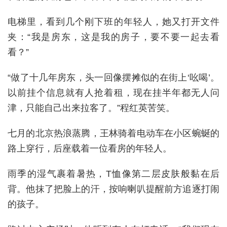
电梯里，看到几个刚下班的年轻人，她又打开文件
夹：“我是房东，这是我的房子，要不要一起去看
看？”
“做了十几年房东，头一回像摆摊似的在街上‘吆喝’。
以前挂个信息就有人抢着租，现在挂半年都无人问
津，只能自己出来拉客了。”程红英苦笑。
七月的北京热浪蒸腾，王林骑着电动车在小区蜿蜒的
路上穿行，后座载着一位看房的年轻人。
雨季的湿气裹着暑热，T恤像第二层皮肤般黏在后
背。他抹了把脸上的汗，按响喇叭提醒前方追逐打闹
的孩子。