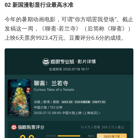
02 新国漫彰显行业最高水准
今年的暑期动画电影，可谓“你方唱罢我登场”。截止
发稿这一周，《聊斋-若兰寺》（后简称《聊斋》）
上映6天票房9923.4万元。豆瓣评分6.6分的成绩。