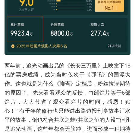
两年前，追光动画出品的《长安三万里》上映拿下18
亿的票房成绩，成为当时仅次于《哪吒》的国漫大
作。这也就是为什么《聊斋》定档后，粉丝拉满期待
的原因了。先来看看观众的反馈，“1部烂片等于6部
烂片，大大节省了观众看烂片的时间，感恩！贴
心！”“有千年的修行也只能讲出路边报刊亭故事汇水
平的故事，倒也符合井底之蛙/井底之龟的人设”“但凡
是追光动画，这些年都会无脑冲，进而形成一种期待