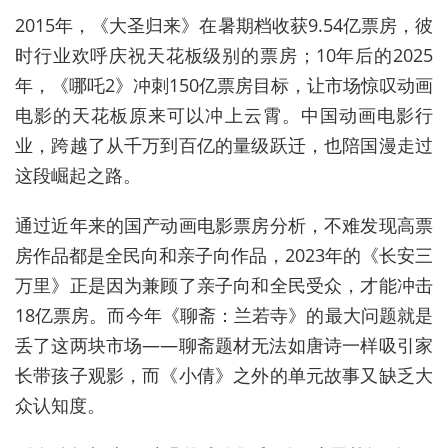
2015年，《大圣归来》在暑期档收获9.54亿票房，彼
时行业欢呼庆祝天花板级别的票房；10年后的2025
年，《哪吒2》冲刺150亿票房目标，让市场惊叹动画
电影的天花板原来可以冲上云霄。中
国动
画电影行
业，跨越了从千万到百亿的量级跃迁，也陪国漫走过
这段崛起之路。
通过近年来的国产动画电影票房分析，不难发现高票
房作品都是全民向和亲子向作品，2023年的《长安三
万里》正是因为兼顾了亲子向和全民受众，才能冲击
18亿票房。而今年《聊斋：兰若寺》的最大问题就是
丢了这两块市场——聊斋题材无法如唐诗一样吸引家
长带孩子观影，而《小倩》之外的单元故事又缺乏大
众认知度。