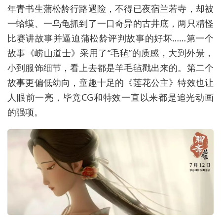
年青书生蒲松龄行路遇险，不得已夜宿兰若寺，却被
一蛤蟆、一乌龟抓到了一口奇异的古井底，两只精怪
比赛讲故事并逼迫蒲松龄评判故事的好坏……第一个
故事《崂山道士》采用了“毛毡”的质感，大到外景，
小到服饰细节，看上去都是羊毛毡戳出来的。第二个
故事更偏低幼向，童趣十足的《莲花公主》特效也让
人眼前一亮，毕竟CG和特效一直以来都是追光动画
的强项。