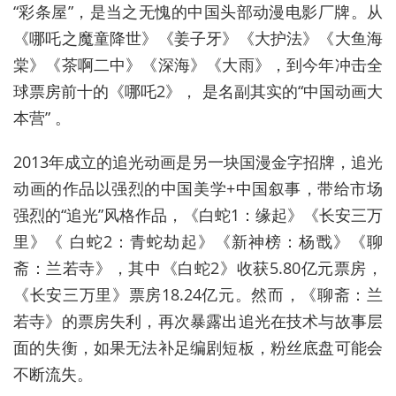
“彩条屋”，是当之无愧的中国头部动漫电影厂牌。从
《哪吒之魔童降世》《姜子牙》《大护法》《大鱼海
棠》《茶啊二中》《深海》《大雨》，到今年冲击全
球票房前十的《哪吒2》， 是名副其实的“中
国动
画大
本营” 。
2013年成立的追光动画是另一块国漫金字招牌，追光
动画的作品以强烈的中国美学+中国叙事，带给市场
强烈的“追光”风格作品，《白蛇1：缘起》《长安三万
里》《 白蛇2：青蛇劫起》《新神榜：杨戬》《聊
斋：兰若寺》，其中《白蛇2》收获5.80亿元票房，
《长安三万里》票房18.24亿元。然而，《聊斋：兰
若寺》的票房失利，再次暴露出追光在技术与故事层
面的失衡，如果无法补足编剧短板，粉丝底盘可能会
不断流失。