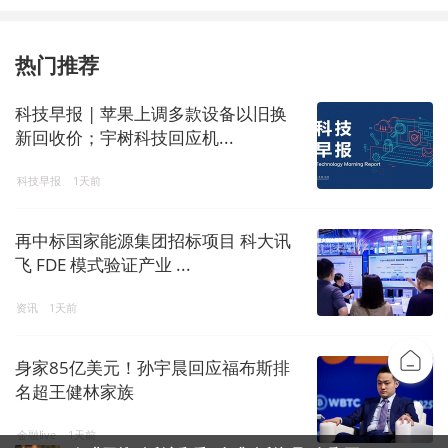
热门推荐
科技早报 | 苹果上调多款设备以旧换
新回收价；宇树科技回应机...
科技早报
1天前
再中标国家能源集团招标项目 科大讯
飞 FDE 模式验证产业 ...
资讯
1天前
身家85亿美元！孙宇晨回应福布斯排
名超王健林家族
金融live
1天前