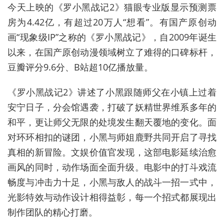
今天上映的《罗小黑战记2》猫眼专业版显示预测票
房为4.42亿，有超过20万人“想看”。有国产原创动
画“现象级IP”之称的《罗小黑战记》，自2009年诞生
以来，在国产原创动漫领域树立了难得的口碑标杆，
豆瓣评分9.6分、B站超10亿播放量。
《罗小黑战记2》讲述了小黑跟随师父在小镇上过着
安宁日子，分会馆遇袭，打破了妖精世界维系多年的
和平，更让师父无限的处境发生翻天覆地的变化。面
对环环相扣的谜团，小黑与师姐鹿野共同开启了寻找
真相的新冒险。文娱价值官发现，这部电影延续治愈
画风的同时，动作场面全面升级。电影中的打斗戏流
畅度与冲击力十足，小黑与敌人的战斗一招一式中，
光影特效与动作设计相得益彰，每一个招式都展现出
制作团队的精心打磨。