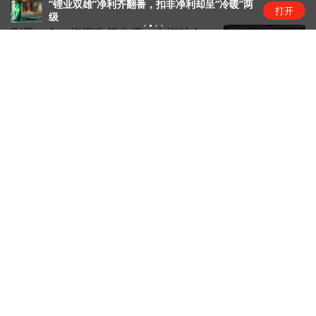
深科技(000021.SZ)：2025年三季报净利润为
打开
7.56亿元、同比较去年同期上涨14.27%
刚果（金）资源政策收紧，中资矿企
影响几何？
矿产
1天前
腾讯大力把WorkBuddy送上牌桌
互联网日常
1天前
昆仑万维旗下天工短剧工作台接入
Seedance 2.5
商业快报
1天前
下载界面APP 订阅更多品牌栏目