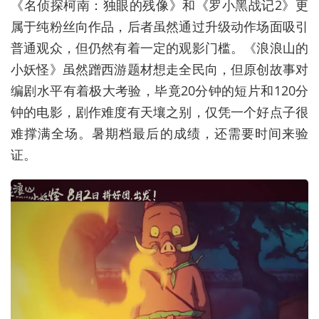
《名侦探柯南：独眼的残像》和《罗小黑战记2》更
属于纯粉丝向作品，后者虽然通过升级动作场面吸引
普通观众，但仍然有着一定的观影门槛。《浪浪山的
小妖怪》虽然蹭西游题材想走全民向，但原创故事对
编剧水平有着极大考验，毕竟20分钟的短片和120分
钟的电影，剧作难度有天壤之别，仅凭一个好点子很
难撑满全场。暑期档最后的成绩，还需要时间来验
证。