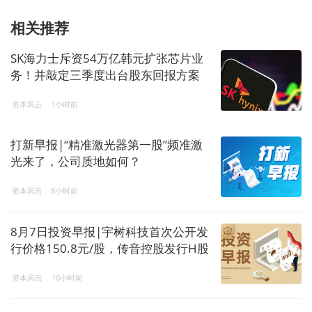
相关推荐
SK海力士斥资54万亿韩元扩张芯片业
务！并敲定三季度出台股东回报方案
资本风云
1小时前
打新早报|“精准激光器第一股”频准激
光来了，公司质地如何？
资本风云
8小时前
8月7日投资早报|宇树科技首次公开发
行价格150.8元/股，传音控股发行H股
事项获中国证监会备案，今日一只新
资本风云
10小时前
股上市