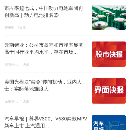
市占率超七成，中国动力电池军团再
创新高 | 动力电池排名⑥
锂电圈
1天前
云南锗业：公司市盈率和市净率显著
高于同行业平均水平，存在市场...
股市快讯
1天前
美国光模块“禁令”传闻扰动，业内人
士：实际落地难度大
金融快讯
1天前
汽车早报｜尊界V800、V680两款MPV
新车上市 上汽通用...