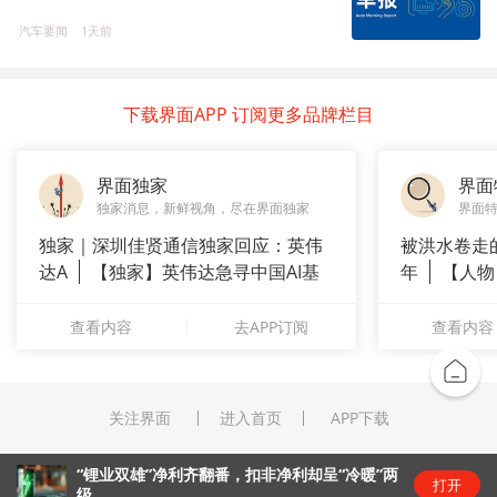
汽车要闻
1天前
下载界面APP 订阅更多品牌栏目
界面独家
界面
独家消息，新鲜视角，尽在界面独家
界面
独家｜深圳佳贤通信独家回应：英伟
被洪水卷走
达A
【独家】英伟达急寻中国AI基
年
【人物
站供应商
长”：
查看内容
去APP订阅
查看内容
关注界面
进入首页
APP下载
“锂业双雄”净利齐翻番，扣非净利却呈“冷暖”两
打开
级