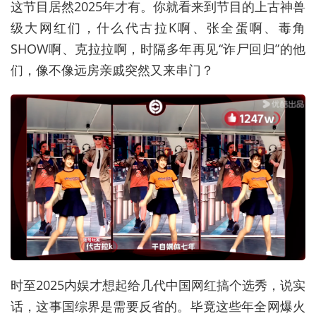
这节目居然2025年才有。你就看来到节目的上古神兽
级大网红们，什么代古拉K啊、张全蛋啊、毒角
SHOW啊、克拉拉啊，时隔多年再见“诈尸回归”的他
们，像不像远房亲戚突然又来串门？
时至2025内娱才想起给几代中国网红搞个选秀，说实
话，这事国综界是需要反省的。毕竟这些年全网爆火