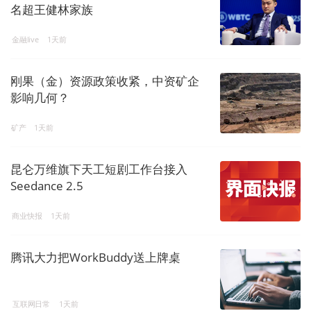
名超王健林家族
金融live
1天前
刚果（金）资源政策收紧，中资矿企
影响几何？
矿产
1天前
昆仑万维旗下天工短剧工作台接入
Seedance 2.5
商业快报
1天前
腾讯大力把WorkBuddy送上牌桌
互联网日常
1天前