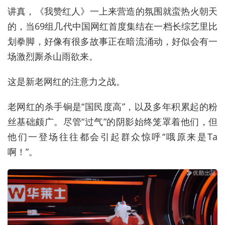
讲真，《我赞红人》一上来营造的氛围就蛮热火朝天
的，当69组几代中国网红首度集结在一档长综艺里比
划拳脚，好像有很多故事正在暗流涌动，好似会有一
场激烈厮杀山雨欲来。
这是新老网红的注意力之战。
老网红的杀手锏是“国民度高”，以及多年积累起的粉
丝基础颇广。尽管“过气”的阴影始终笼罩着他们，但
他们一登场往往都会引起群众惊呼“哦原来是Ta
啊！”。