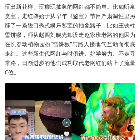
玩出新花样、玩癫玩抽象的网红都不简单。比如听泉
赏宝，走红肇始于从早年《鉴宝》节目严肃调性里另
辟了一条脱口秀式娱乐鉴宝的抽象路子；比如王铁柱
雪饼猴，师从赵四刘晓光却没走赵家班老路的他因为
在长春动植物园扮“雪饼猴”与路人接地气互动而彻底
走红。这些新生代网红与时俱进、好学努力、不走寻
常路，日渐进步的他们成功取代老网红们站上了流量
C位。