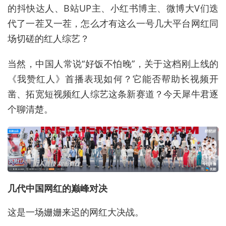
的抖快达人、B站UP主、小红书博主、微博大V们迭
代了一茬又一茬，怎么才有这么一号几大平台网红同
场切磋的红人综艺？
当然，中国人常说“好饭不怕晚”，关于这档刚上线的
《我赞红人》首播表现如何？它能否帮助长视频开
凿、拓宽短视频红人综艺这条新赛道？今天犀牛君逐
个聊清楚。
几代中国网红的巅峰对决
这是一场姗姗来迟的网红大决战。