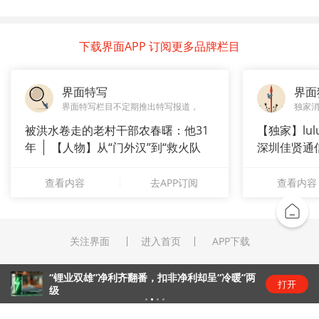
下载界面APP 订阅更多品牌栏目
界面特写
界面
界面特写栏目不定期推出特写报道，
独家
被洪水卷走的老村干部农春曙：他31
【独家】lul
年
【人物】从“门外汉”到“救火队
深圳佳贤通
长”：
查看内容
去APP订阅
查看内容
关注界面
进入首页
APP下载
“锂业双雄”净利齐翻番，扣非净利却呈“冷暖”两
打开
级