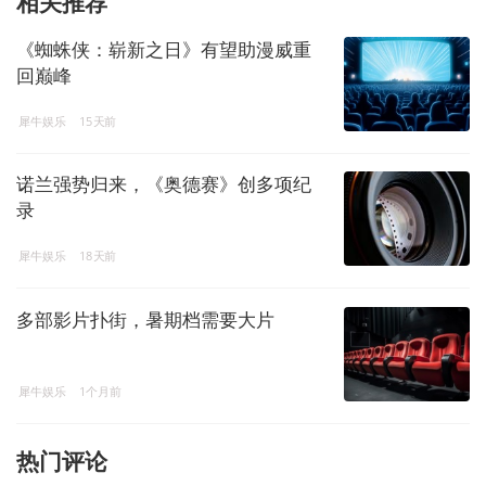
相关推荐
《蜘蛛侠：崭新之日》有望助漫威重
回巅峰
犀牛娱乐
15天前
诺兰强势归来，《奥德赛》创多项纪
录
犀牛娱乐
18天前
多部影片扑街，暑期档需要大片
犀牛娱乐
1个月前
热门评论