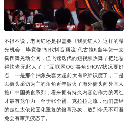
不得不说，老网红还是很需要《我赞红人》这样的曝
光机会，毕竟像“初代抖音顶流”代古拉K当年凭一支
摇摆舞晃动全网，但飞速迭代的短视频热舞早把她卷
得快查无此人了；“互联网OG”毒角SHOW状况要好
点，一是那个抽象头套太超前太有IP辨识度了，二是
以街头采访为主的角角近年做火了海外街头向外国人
推广中国美食系列，看来拥有持久内容创作力的网红
才最有竞争力；至于张全蛋、克拉拉之流，他们曾经
的走红太依赖固化重复的银幕形象，放到今天不可避
免会有审美疲态了。