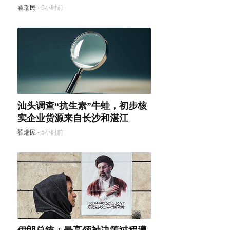
翟瑞民
·
5小时前
汕头调查“抗生素”牛蛙，初步核
实企业货源来自长沙和湛江
翟瑞民
·
5小时前