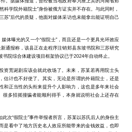
事件。据媒体报道，曾经被当地政府奉为座上宾的河南省郏
然科学院外籍院士”身份被俄方证实并不存在。与此同时，
三苏”后代的质疑，他面对媒体采访也未能拿出能证明自己
，媒体曝光的又一个“假院士”，而且还是一个更具光环效应
最新通报称，该县正在走程序注销郏县东坡书院和三苏研究
坡书院综合体建设项目框架协议已于2024年自动终止。
投资荒诞剧应该会就此收场了。未来，苏某若再用院士头
，估计也不好使了。其实，无论是所谓的外籍院士，还是
性和正当性的头衔来提升个人影响力，这也是多年来社会
示。很多招摇撞骗者能顺利得手，本身就说明社会上还存在
此次“假院士”事件举报者所言，苏某以苏氏后人的身份主
而是看中了地方历史名人效应所能带来的金钱效益，也即