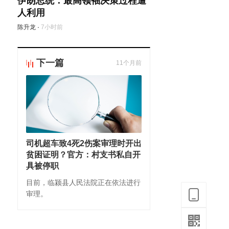
伊朗总统：最高领袖决策过程遭
人利用
陈升龙
·
7小时前
下一篇
11个月前
司机超车致4死2伤案审理时开出
贫困证明？官方：村支书私自开
具被停职
目前，临颍县人民法院正在依法进行
审理。