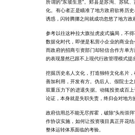
所谓的“东坡生意”。郏县是苏洵、苏轼、
化。有心者正是瞄准了地方政府欲将历史
诱惑，闪转腾挪之间就成功忽悠了地方政
参考以往这种拉大旗扯虎皮式骗局，不得
数据化时代，即便是私营小企业的商业合
而政府的招商引资部门却轻信合作方单方
的表现显然已跟不上现代行政管理模式提
挖掘历史名人文化，打造独特文化名片，
善加利用，开发有方。伪后人、假院士之
双重压力下的进退失据。动辄投资成百上
论证，本身就是失职失责，终归会对地方
政府信用总不能无尽挥霍，破除“头衔崇拜
作协议实施，如何让投资项目真正开花结
整体运转体系面临的考验。