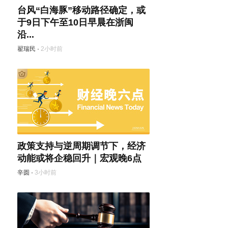
台风“白海豚”移动路径确定，或
于9日下午至10日早晨在浙闽
沿...
翟瑞民
·
2小时前
政策支持与逆周期调节下，经济
动能或将企稳回升｜宏观晚6点
辛圆
·
3小时前