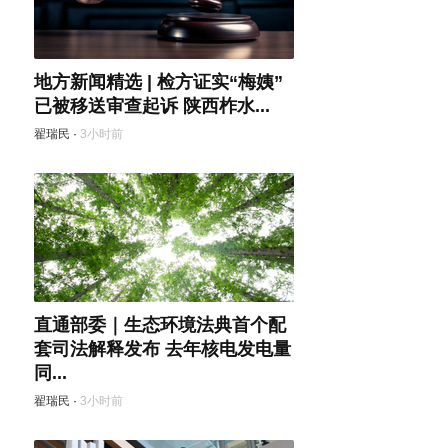
地方新闻精选 | 检方证实“梅姨”
已被移送审查起诉 陕西柞水...
翟瑞民
·
3小时前
直通部委｜生态环境法典首个配
套司法解释发布 去年核电发电量
同...
翟瑞民
·
3小时前