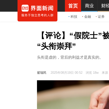
首页
商业
财
科技
金融
证券
【评论】“假院士”
“头衔崇拜”
头衔是虚的，背后的利益才是真实的。
翟瑞民
2025年08月19日 00:52
浏览 18w
来源