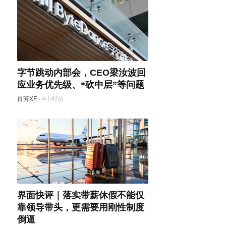
字节跳动内部会，CEO梁汝波回
应业务优先级、“砍中层”等问题
肖芳XF
·
4小时前
界面快评｜落实带薪休假不能仅
靠领导带头，更需要用刚性制度
倒逼