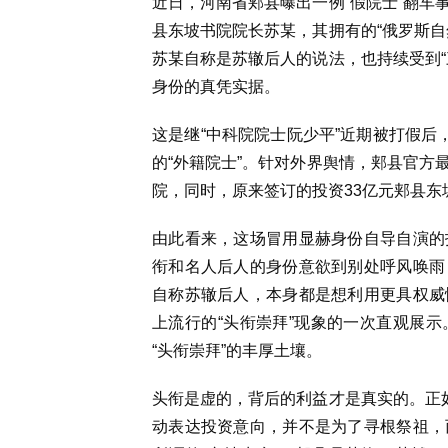
近日，河南省郏县曝出一例“假院士”翻车
县东坡书院院长苏某，其拥有的“俄罗斯自
苏某自称是苏辙后人的说法，也持续受到“
身份的真凭实据。
这是继“中科院院士阮少平”近期被打假后
的“外籍院士”。针对外界舆情，郏县官方
院，同时，原来签订的投资33亿元郏县东
由此看来，这场冒用显赫身份自导自演的
衔和名人后人的身份意欲到别处呼风唤雨
自称苏辙后人，本身都是想利用更具权威
上流行的“头衔崇拜”现象的一次直观展
“头衔崇拜”的丰厚土壤。
头衔是虚的，背后的利益才是真实的。正如
动表达投资意向，并不是为了寻根祭祖，