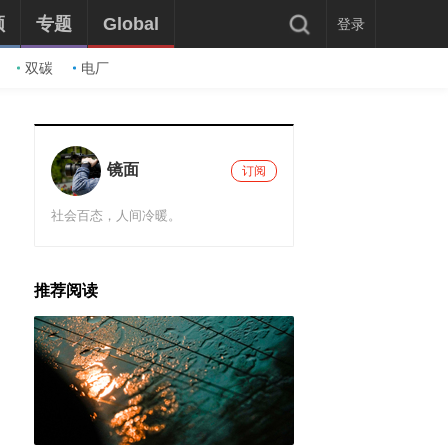
频
专题
Global
登录
双碳
电厂
镜面
订阅
社会百态，人间冷暖。
推荐阅读